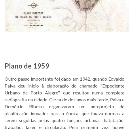
Regeneração
Urbana
Sustentável
do
4º
Distrito
Regularização
das
Plano de 1959
Unidades
de
Outro passo importante foi dado em 1942, quando Edvaldo
Triagem
Paiva deu início à elaboração do chamado "Expediente
Urbano de Porto Alegre", que resultou numa completa
radiografia da cidade. Cerca de dez anos mais tarde, Paiva e
Demétrio Ribeiro organizaram um anteprojeto de
planificação inovador para a época, que fixava normas a
Dados
serem seguidas pelas quatro funções urbanas: habitação,
e
trabalho, lazer e circulação. Pela primeira vez, houve