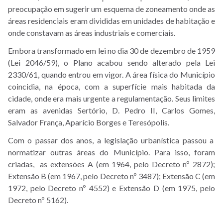
Informações
preocupação em sugerir um esquema de zoneamento onde as
Urbanísticas
áreas residenciais eram divididas em unidades de habitação e
onde constavam as áreas industriais e comerciais.
POA:
Embora transformado em lei no dia 30 de dezembro de 1959
Informações
(Lei 2046/59), o Plano acabou sendo alterado pela Lei
Importantes
2330/61, quando entrou em vigor. A área física do Município
coincidia, na época, com a superfície mais habitada da
DMWEB
cidade, onde era mais urgente a regulamentação. Seus limites
eram as avenidas Sertório, D. Pedro II, Carlos Gomes,
Mapas
Salvador França, Aparício Borges e Teresópolis.
Digitais
Com o passar dos anos, a legislação urbanística passou a
Legislações
normatizar outras áreas do Município. Para isso, foram
Relativas
criadas, as extensões A (em 1964, pelo Decreto nº 2872);
Extensão B (em 1967, pelo Decreto nº 3487); Extensão C (em
ao
1972, pelo Decreto nº 4552) e Extensão D (em 1975, pelo
Planejamento
Decreto nº 5162).
Urbano