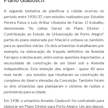
PDDUA
A segunda tentativa de planificar a cidade ocorreu no
Glossário
período entre 1935/37, com estudos realizados por Edvaldo
Instruções
Pereira Paiva e Luiz Arthur Ubatuba de Farias. O trabalho,
denominado "As Linhas Gerais do Plano Diretor -
Normativas,
Contribuição ao Estudo de Urbanização de Porto Alegre",
Pareceres
partia do plano elaborado por Maciel e voltava-se, também,
e
para as questões viárias. Os dois urbanistas trabalharam, por
Notas
exemplo, na elaboração do traçado definitivo da Avenida
Técnicas
Farrapos e destacaram, entre outras questões importantes, a
necessidade de construção de um túnel sob a Avenida
Participação
Independência. Esta intenção deu origem - quase 40 anos
mais tarde - aos estudos que resultaram na construção do
Tire
complexo do túnel e elevadas da Conceição. Também foram
suas
os dois urbanistas que planejaram o sistema de radiais e
Dúvidas
perimetrais para a cidade.
Em 1938, o urbanista Arnaldo Gladosch foi contratado para
elaborar um Plano Diretor para Porto Alegre. Um ano depois,