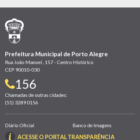
em
em
em
(link
em
em
em
nova
nova
nova
abre
nova
nova
nova
janela)
janela)
janela)
em
janela)
janela)
janela)
nova
janela)
Prefeitura Municipal de Porto Alegre
Rua João Manoel , 157 - Centro Histórico
CEP 90010-030
Telefone
156
para
Chamadas de outras cidades:
(51) 3289 0156
contato:
Links
Diário Oficial
Banco de Imagens
úteis
(LINK
ACESSE O PORTAL TRANSPARÊNCIA
(abrem