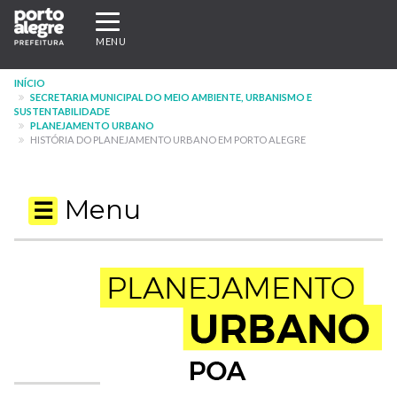
Pular
Expandir/recolher
para
navegação
MENU
o
conteúdo
INÍCIO
principal
SECRETARIA MUNICIPAL DO MEIO AMBIENTE, URBANISMO E
SUSTENTABILIDADE
PLANEJAMENTO URBANO
HISTÓRIA DO PLANEJAMENTO URBANO EM PORTO ALEGRE
Menu
☰