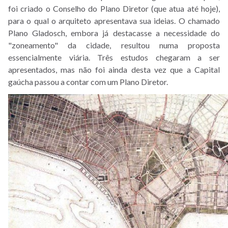
foi criado o Conselho do Plano Diretor (que atua até hoje),
Projetos
para o qual o arquiteto apresentava sua ideias. O chamado
Plano Gladosch, embora já destacasse a necessidade do
Revisão
"zoneamento" da cidade, resultou numa proposta
do
essencialmente viária. Três estudos chegaram a ser
Plano
apresentados, mas não foi ainda desta vez que a Capital
gaúcha passou a contar com um Plano Diretor.
Diretor
Programa
de
Reabilitação
do
Centro
Histórico
Programa
de