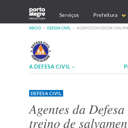
Pular
Main
para
Serviços
Prefeitura
o
navigation
conteúdo
INÍCIO
DEFESA CIVIL
AGENTES DA DEFESA CIVIL 
principal
A DEFESA CIVIL
P
Menu
-
DEFESA CIVIL
site
Agentes da Defesa 
Defesa
treino de salvamen
Civil