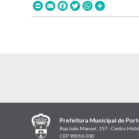
Print
Email
Facebook
Twitter
WhatsAp
Share
Prefeitura Municipal de Port
Rua João Manoel , 157 - Centro Histó
CEP 90010-030