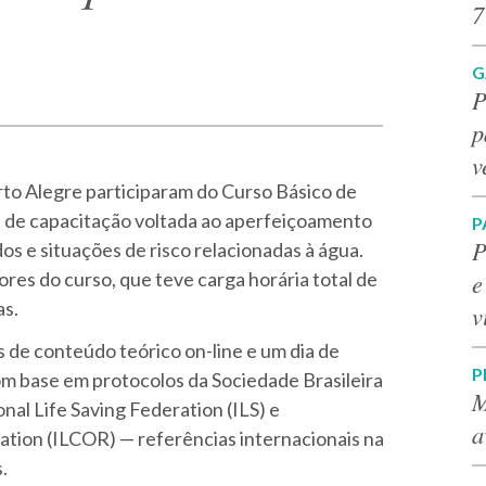
7
G
P
p
v
rto Alegre participaram do Curso Básico de
 de capacitação voltada ao aperfeiçoamento
P
P
s e situações de risco relacionadas à água.
e
res do curso, que teve carga horária total de
as.
v
 de conteúdo teórico on-line e um dia de
P
om base em protocolos da Sociedade Brasileira
M
nal Life Saving Federation (ILS) e
a
ation (ILCOR) — referências internacionais na
.