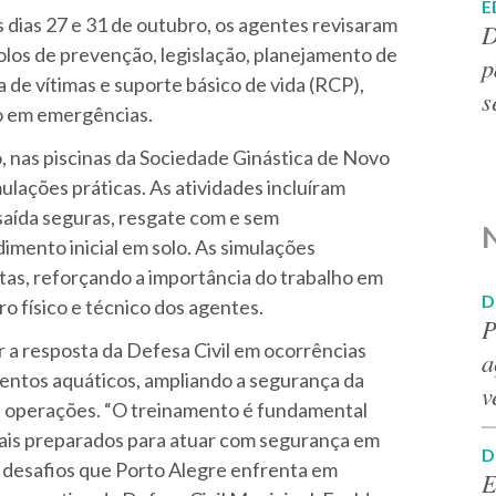
E
s dias 27 e 31 de outubro, os agentes revisaram
D
olos de prevenção, legislação, planejamento de
p
e vítimas e suporte básico de vida (RCP),
s
ão em emergências.
 nas piscinas da Sociedade Ginástica de Novo
lações práticas. As atividades incluíram
saída seguras, resgate com e sem
N
imento inicial em solo. As simulações
tas, reforçando a importância do trabalho em
D
o físico e técnico dos agentes.
P
 a resposta da Defesa Civil em ocorrências
a
ntos aquáticos, ampliando a segurança da
v
s operações. “O treinamento é fundamental
ais preparados para atuar com segurança em
D
s desafios que Porto Alegre enfrenta em
E