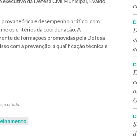
 executivo da Defesa Civil Municipal, Evaldo
c
e prova teórica e desempenho prático, com
D
D
me os critérios da coordenação. A
e
nente de formações promovidas pela Defesa
sso com a prevenção, a qualificação técnica e
e
D
D
c
a
G
D
reinamento
S
d