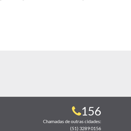
Telefone
156
para
Chamadas de outras cidades:
(51) 3289 0156