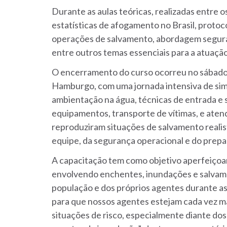
Durante as aulas teóricas, realizadas entre o
estatísticas de afogamento no Brasil, protoc
operações de salvamento, abordagem segura d
entre outros temas essenciais para a atuaç
O encerramento do curso ocorreu no sábado,
Hamburgo, com uma jornada intensiva de simu
ambientação na água, técnicas de entrada e 
equipamentos, transporte de vítimas, e atend
reproduziram situações de salvamento realis
equipe, da segurança operacional e do prepar
A capacitação tem como objetivo aperfeiçoar
envolvendo enchentes, inundações e salvame
população e dos próprios agentes durante a
para que nossos agentes estejam cada vez m
situações de risco, especialmente diante do