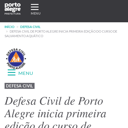
Pular
Expandir/recolher
para
navegação
MENU
o
conteúdo
INÍCIO
DEFESA CIVIL
principal
DEFESA CIVIL DE PORTO ALEGRE INICIA PRIMEIRA EDIÇÃO DO CURSO DE
SALVAMENTO AQUÁTICO
Expandir/recolher
MENU
navegação
Menu
DEFESA CIVIL
-
Defesa Civil de Porto
site
Alegre inicia primeira
Defesa
edição do curso de
Civil