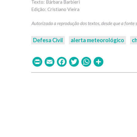
Bárbara Barbieri
Cristiano Vieira
Defesa Civil
alerta meteorológico
c
Print
Email
Facebook
Twitter
WhatsAp
Share