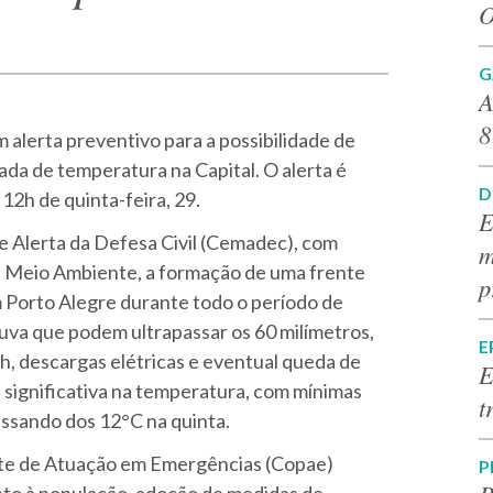
O
G
A
8
m alerta preventivo para a possibilidade de
ada de temperatura na Capital. O alerta é
D
 12h de quinta-feira, 29.
E
 Alerta da Defesa Civil (Cemadec), com
m
e Meio Ambiente, a formação de uma frente
p
m Porto Alegre durante todo o período de
huva que podem ultrapassar os 60 milímetros,
E
h, descargas elétricas e eventual queda de
E
 significativa na temperatura, com mínimas
t
ssando dos 12°C na quinta.
te de Atuação em Emergências (Copae)
P