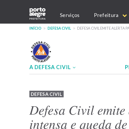
Pular
Main
para
Serviços
Prefeitura
o
navigation
conteúdo
INÍCIO
DEFESA CIVIL
DEFESA CIVIL EMITE ALERTA
principal
A DEFESA CIVIL
P
Menu
-
DEFESA CIVIL
site
Defesa Civil emite
Defesa
intensa e queda de
Civil