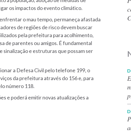
P
to à população, adoção de medidas de
c
igar os impactos do evento climático.
C
e enfrentar o mau tempo, permaneça afastada
oradores de regiões de risco devem buscar
ilizados pela prefeitura para acolhimento,
sa de parentes ou amigos. É fundamental
de sinalização e estruturas que possam ser
N
onar a Defesa Civil pelo telefone 199, o
D
E
iços da prefeitura através do 156 e, para
m
elo número 118.
p
es e poderá emitir novas atualizações a
D
P
a