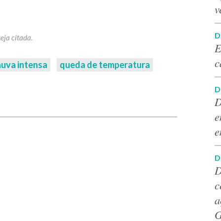
v
D
E
c
huva intensa
queda de temperatura
D
p
D
e
e
D
D
c
a
G