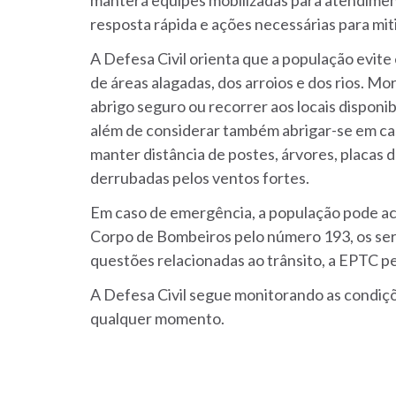
manterá equipes mobilizadas para atendimen
resposta rápida e ações necessárias para mit
A Defesa Civil orienta que a população evit
de áreas alagadas, dos arroios e dos rios. M
abrigo seguro ou recorrer aos locais disponib
além de considerar também abrigar-se em ca
manter distância de postes, árvores, placas 
derrubadas pelos ventos fortes.
Em caso de emergência, a população pode aci
Corpo de Bombeiros pelo número 193, os serv
questões relacionadas ao trânsito, a EPTC p
A Defesa Civil segue monitorando as condiçõ
qualquer momento.