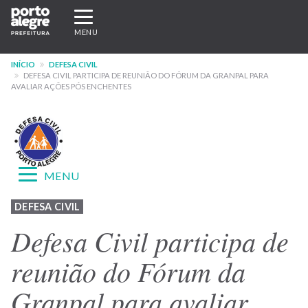
Pular
Expandir/recolher
para
navegação
MENU
o
conteúdo
INÍCIO
DEFESA CIVIL
principal
DEFESA CIVIL PARTICIPA DE REUNIÃO DO FÓRUM DA GRANPAL PARA
AVALIAR AÇÕES PÓS ENCHENTES
Expandir/recolher
MENU
navegação
Menu
DEFESA CIVIL
-
Defesa Civil participa de
site
reunião do Fórum da
Defesa
Granpal para avaliar
Civil