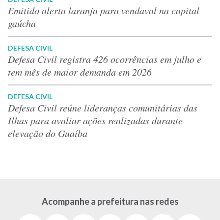
Emitido alerta laranja para vendaval na capital
gaúcha
DEFESA CIVIL
Defesa Civil registra 426 ocorrências em julho e
tem mês de maior demanda em 2026
DEFESA CIVIL
Defesa Civil reúne lideranças comunitárias das
Ilhas para avaliar ações realizadas durante
elevação do Guaíba
Acompanhe a prefeitura nas redes
Facebook
Instagram
Youtube
X
Tiktok
LinkedIn
Flickr