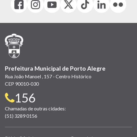
(link
(link
(link
(Antigo
(link
(link
(link
abre
abre
abre
Twitter)
abre
abre
abre
em
em
em
(link
em
em
em
nova
nova
nova
abre
nova
nova
nova
janela)
janela)
janela)
em
janela)
janela)
janela)
nova
janela)
Prefeitura Municipal de Porto Alegre
Rua João Manoel , 157 - Centro Histórico
CEP 90010-030
Telefone
156
para
Chamadas de outras cidades:
(51) 3289 0156
contato: