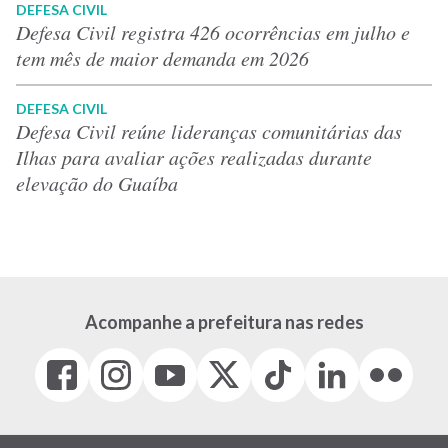
DEFESA CIVIL
Defesa Civil registra 426 ocorrências em julho e
tem mês de maior demanda em 2026
DEFESA CIVIL
Defesa Civil reúne lideranças comunitárias das
Ilhas para avaliar ações realizadas durante
elevação do Guaíba
Acompanhe a prefeitura nas redes
Facebook
Instagram
Youtube
X
Tiktok
LinkedIn
Flickr
(link
(link
(link
(Antigo
(link
(link
(link
abre
abre
abre
Twitter)
abre
abre
abre
em
em
em
(link
em
em
em