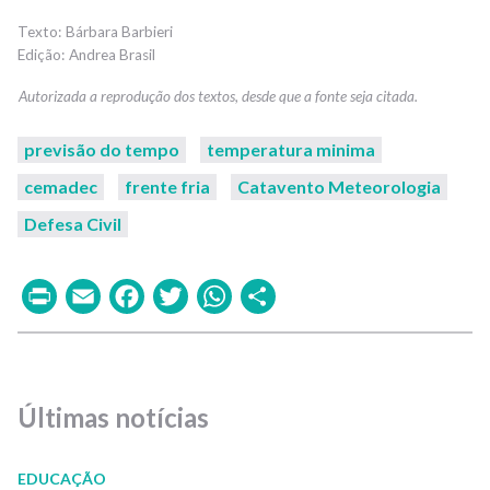
Bárbara Barbieri
Andrea Brasil
previsão do tempo
temperatura minima
cemadec
frente fria
Catavento Meteorologia
Defesa Civil
Print
Email
Facebook
Twitter
WhatsApp
Share
Últimas notícias
EDUCAÇÃO