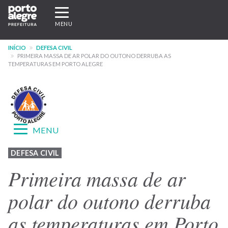
Pular
Expandir/recolher
para
navegação
MENU
o
conteúdo
INÍCIO
DEFESA CIVIL
principal
PRIMEIRA MASSA DE AR POLAR DO OUTONO DERRUBA AS
TEMPERATURAS EM PORTO ALEGRE
Expandir/recolher
MENU
navegação
Menu
DEFESA CIVIL
-
Primeira massa de ar
site
polar do outono derruba
Defesa
as temperaturas em Porto
Civil