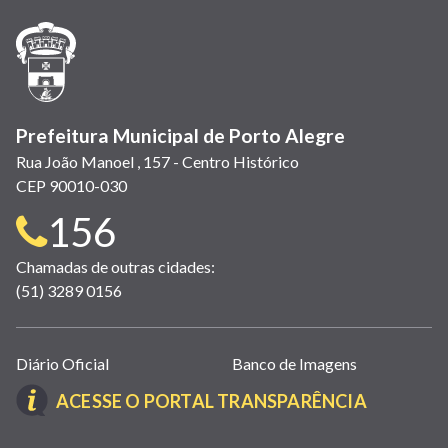
nova
nova
nova
abre
nova
nova
nova
janela)
janela)
janela)
em
janela)
janela)
janela)
nova
janela)
Prefeitura Municipal de Porto Alegre
Rua João Manoel , 157 - Centro Histórico
CEP 90010-030
Telefone
156
para
Chamadas de outras cidades:
(51) 3289 0156
contato:
Links
Diário Oficial
Banco de Imagens
úteis
(LINK
ACESSE O PORTAL TRANSPARÊNCIA
(abrem
ABRE
em