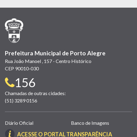
em
em
em
(link
em
em
em
nova
nova
nova
abre
nova
nova
nova
janela)
janela)
janela)
em
janela)
janela)
janela)
nova
janela)
Prefeitura Municipal de Porto Alegre
Rua João Manoel , 157 - Centro Histórico
CEP 90010-030
Telefone
156
para
Chamadas de outras cidades:
(51) 3289 0156
contato:
Links
Diário Oficial
Banco de Imagens
úteis
(LINK
ACESSE O PORTAL TRANSPARÊNCIA