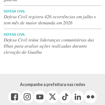
DEFESA CIVIL
Defesa Civil registra 426 ocorrências em julho e
tem mês de maior demanda em 2026
DEFESA CIVIL
Defesa Civil reúne lideranças comunitárias das
Ilhas para avaliar ações realizadas durante
elevação do Guaíba
Acompanhe a prefeitura nas redes
Facebook
Instagram
Youtube
X
Tiktok
LinkedIn
Flickr
(link
(link
(link
(Antigo
(link
(link
(link
abre
abre
abre
Twitter)
abre
abre
abre