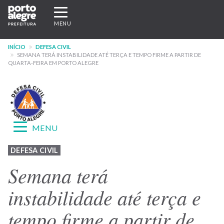
Pular
Expandir/recolher
para
navegação
MENU
o
conteúdo
INÍCIO
DEFESA CIVIL
principal
SEMANA TERÁ INSTABILIDADE ATÉ TERÇA E TEMPO FIRME A PARTIR DE
QUARTA-FEIRA EM PORTO ALEGRE
Expandir/recolher
MENU
navegação
Menu
DEFESA CIVIL
-
Semana terá
site
instabilidade até terça e
Defesa
tempo firme a partir de
Civil