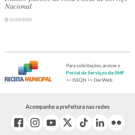
Nacional
31/03/2023
Para solicitações, acesse o
Portal de Serviços da SMF
>> ISSQN >> DecWeb
Acompanhe a prefeitura nas redes
Facebook
Instagram
Youtube
X
Tiktok
LinkedIn
Flickr
(link
(link
(link
(Antigo
(link
(link
(link
abre
abre
abre
Twitter)
abre
abre
abre