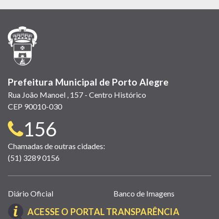
em
em
em
(link
em
em
em
nova
nova
nova
abre
nova
nova
nova
janela)
janela)
janela)
em
janela)
janela)
janela)
nova
janela)
Prefeitura Municipal de Porto Alegre
Rua João Manoel , 157 - Centro Histórico
CEP 90010-030
Telefone
156
para
Chamadas de outras cidades:
(51) 3289 0156
contato:
Links
Diário Oficial
Banco de Imagens
úteis
(LINK
ACESSE O PORTAL TRANSPARÊNCIA
(abrem