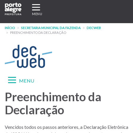
Pular
Expandir/recolher
para
navegação
MENU
o
conteúdo
INÍCIO
SECRETARIA MUNICIPAL DA FAZENDA
DECWEB
principal
PREENCHIMENTO DA DECLARAÇÃO
DECWEB
Expandir/recolher
MENU
navegação
Preenchimento da
Menu
-
Declaração
Hotsite
DECWEB
Vencidos todos os passos anteriores, a Declaração Eletrônica