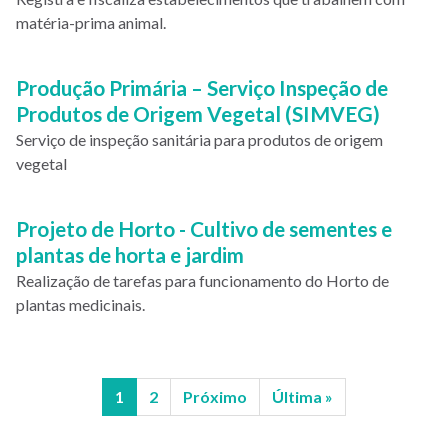
matéria-prima animal.
Produção Primária – Serviço Inspeção de
Produtos de Origem Vegetal (SIMVEG)
Serviço de inspeção sanitária para produtos de origem
vegetal
Projeto de Horto - Cultivo de sementes e
plantas de horta e jardim
Realização de tarefas para funcionamento do Horto de
plantas medicinais.
Página
1
Página
2
Próxima
Próximo
Última
Última »
Paginação
atual
página
página