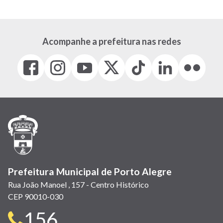
Acompanhe a prefeitura nas redes
Facebook
Instagram
Youtube
X
Tiktok
LinkedIn
Flickr
(link
(link
(link
(Antigo
(link
(link
(link
abre
abre
abre
Twitter)
abre
abre
abre
em
em
em
(link
em
em
em
nova
nova
nova
abre
nova
nova
nova
janela)
janela)
janela)
em
janela)
janela)
janela)
nova
janela)
Prefeitura Municipal de Porto Alegre
Rua João Manoel , 157 - Centro Histórico
CEP 90010-030
Telefone
156