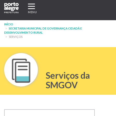
Pular
Expandir/recolher
para
navegação
MENU
o
conteúdo
INÍCIO
principal
SECRETARIA MUNICIPAL DE GOVERNANÇA CIDADÃ E
DESENVOLVIMENTO RURAL
SERVIÇOS
Serviços da
SMGOV