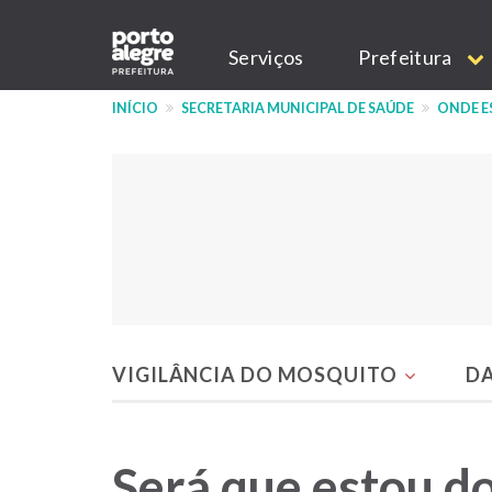
Pular
Main
para
Serviços
Prefeitura
o
navigation
conteúdo
INÍCIO
SECRETARIA MUNICIPAL DE SAÚDE
ONDE E
principal
VIGILÂNCIA DO MOSQUITO
D
Menu
do
Será que estou d