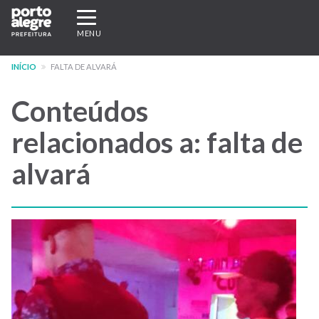
Pular
Expandir/recolher
para
navegação
MENU
o
conteúdo
INÍCIO
FALTA DE ALVARÁ
principal
Conteúdos
relacionados a: falta de
alvará