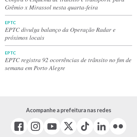
Grêmio x Mirassol nesta quarta-feira
EPTC
EPTC divulga balanço da Operação Radar e
próximos locais
EPTC
EPTC registra 92 ocorrências de trânsito no fim de
semana em Porto Alegre
Acompanhe a prefeitura nas redes
Facebook
Instagram
Youtube
X
Tiktok
LinkedIn
Flickr
(link
(link
(link
(Antigo
(link
(link
(link
abre
abre
abre
Twitter)
abre
abre
abre