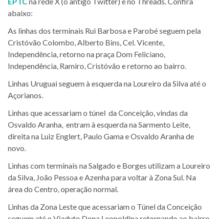
EPTC
na rede X (o antigo Twitter) e no Threads. Confira
abaixo:
As linhas dos terminais Rui Barbosa e Parobé seguem pela
Cristóvão Colombo, Alberto Bins, Cel. Vicente,
Independência, retorno na praça Dom Feliciano,
Independência, Ramiro, Cristóvão e retorno ao bairro.
Linhas Uruguai seguem à esquerda na Loureiro da Silva até o
Açorianos.
Linhas que acessariam o túnel da Conceição, vindas da
Osvaldo Aranha, entram à esquerda na Sarmento Leite,
direita na Luiz Englert, Paulo Gama e Osvaldo Aranha de
novo.
Linhas com terminais na Salgado e Borges utilizam a Loureiro
da Silva, João Pessoa e Azenha para voltar à Zona Sul. Na
área do Centro, operação normal.
Linhas da Zona Leste que acessariam o Túnel da Conceição
seguem até o Viaduto Dona Leopoldina retornando ao bairro