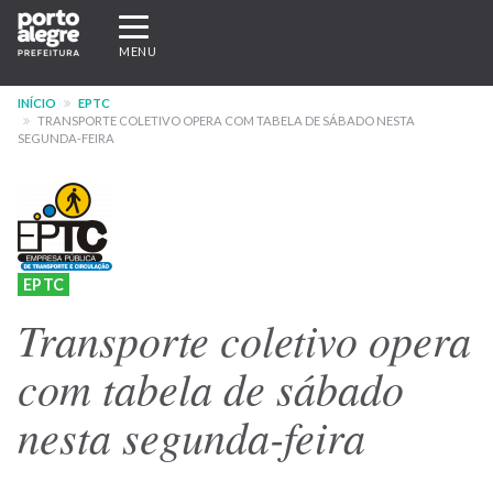
Pular
Expandir/recolher
para
navegação
MENU
o
conteúdo
INÍCIO
EPTC
principal
TRANSPORTE COLETIVO OPERA COM TABELA DE SÁBADO NESTA
SEGUNDA-FEIRA
EPTC
Transporte coletivo opera
com tabela de sábado
nesta segunda-feira