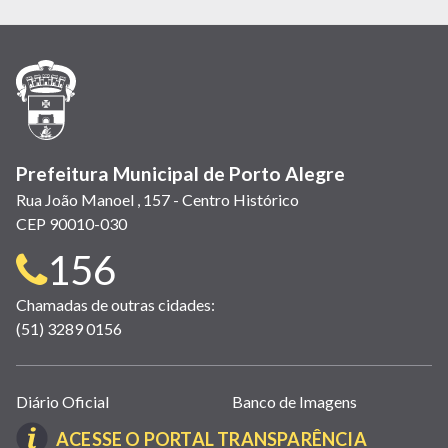
em
em
em
(link
em
em
em
nova
nova
nova
abre
nova
nova
nova
janela)
janela)
janela)
em
janela)
janela)
janela)
nova
janela)
Prefeitura Municipal de Porto Alegre
Rua João Manoel , 157 - Centro Histórico
CEP 90010-030
Telefone
156
para
Chamadas de outras cidades:
(51) 3289 0156
contato:
Links
Diário Oficial
Banco de Imagens
úteis
(LINK
ACESSE O PORTAL TRANSPARÊNCIA