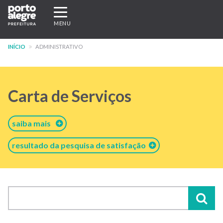
Pular
Expandir/recolher
para
navegação
MENU
o
conteúdo
INÍCIO
ADMINISTRATIVO
principal
Carta de Serviços
saiba mais
resultado da pesquisa de satisfação