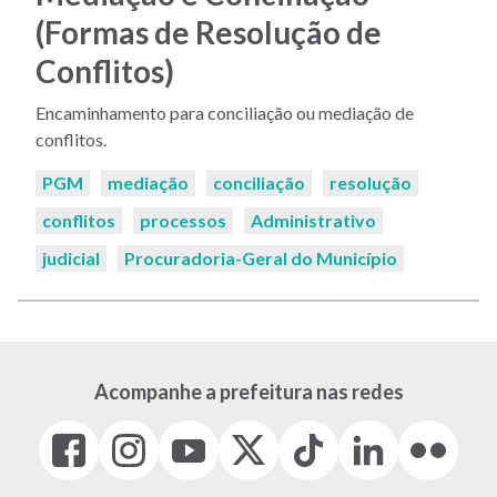
(Formas de Resolução de
Conflitos)
Encaminhamento para conciliação ou mediação de
conflitos.
Palavras-
PGM
mediação
conciliação
resolução
chaves:
conflitos
processos
Administrativo
judicial
Procuradoria-Geral do Município
Acompanhe a prefeitura nas redes
Facebook
Instagram
Youtube
X
Tiktok
LinkedIn
Flickr
(link
(link
(link
(Antigo
(link
(link
(link
abre
abre
abre
Twitter)
abre
abre
abre