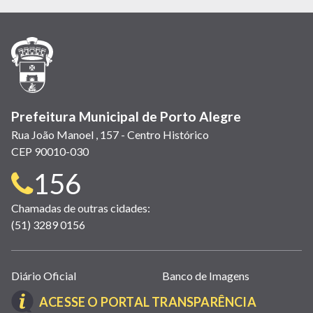
em
em
em
(link
em
em
em
nova
nova
nova
abre
nova
nova
nova
janela)
janela)
janela)
em
janela)
janela)
janela)
nova
janela)
Prefeitura Municipal de Porto Alegre
Rua João Manoel , 157 - Centro Histórico
CEP 90010-030
Telefone
156
para
Chamadas de outras cidades:
(51) 3289 0156
contato:
Links
Diário Oficial
Banco de Imagens
úteis
(LINK
ACESSE O PORTAL TRANSPARÊNCIA
(abrem