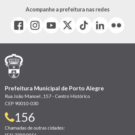
Acompanhe a prefeitura nas redes
Facebook
Instagram
Youtube
X
Tiktok
LinkedIn
Flickr
(link
(link
(link
(Antigo
(link
(link
(link
abre
abre
abre
Twitter)
abre
abre
abre
em
em
em
(link
em
em
em
nova
nova
nova
abre
nova
nova
nova
janela)
janela)
janela)
em
janela)
janela)
janela)
nova
janela)
Prefeitura Municipal de Porto Alegre
Rua João Manoel , 157 - Centro Histórico
CEP 90010-030
Telefone
156
para
Chamadas de outras cidades:
(51) 3289 0156