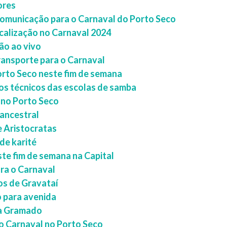
ores
 comunicação para o Carnaval do Porto Seco
scalização no Carnaval 2024
ão ao vivo
transporte para o Carnaval
rto Seco neste fim de semana
os técnicos das escolas de samba
l no Porto Seco
 ancestral
e Aristocratas
de karité
te fim de semana na Capital
ra o Carnaval
os de Gravataí
 para avenida
a Gramado
a o Carnaval no Porto Seco