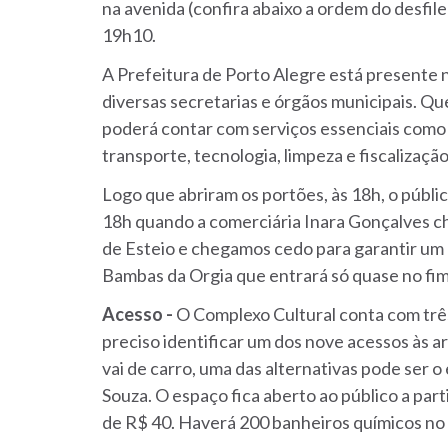
na avenida (confira abaixo a ordem do desfile)
19h10.
A Prefeitura de Porto Alegre está presente 
diversas secretarias e órgãos municipais. Q
poderá contar com serviços essenciais como s
transporte, tecnologia, limpeza e fiscalização
Logo que abriram os portões, às 18h, o públ
18h quando a comerciária Inara Gonçalves 
de Esteio e chegamos cedo para garantir um b
Bambas da Orgia que entrará só quase no fi
Acesso -
O Complexo Cultural conta com trê
preciso identificar um dos nove acessos às a
vai de carro, uma das alternativas pode ser 
Souza. O espaço fica aberto ao público a parti
de R$ 40.
Haverá 200 banheiros químicos no 