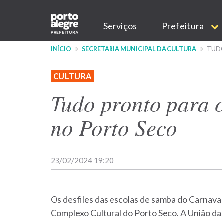
Pular
Main
para
Serviços
Prefeitura
o
navigation
conteúdo
INÍCIO
SECRETARIA MUNICIPAL DA CULTURA
TUDO
principal
CULTURA
Tudo pronto para 
no Porto Seco
23/02/2024 19:20
Os desfiles das escolas de samba do Carnava
Complexo Cultural do Porto Seco. A União da 