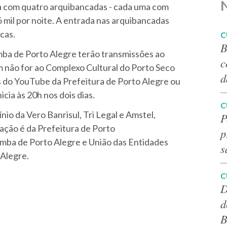
 com quatro arquibancadas - cada uma com
 mil por noite. A entrada nas arquibancadas
cas.
C
B
mba de Porto Alegre terão transmissões ao
c
em não for ao Complexo Cultural do Porto Seco
d
is do YouTube da Prefeitura de Porto Alegre ou
icia às 20h nos dois dias.
C
io da Vero Banrisul, Tri Legal e Amstel,
P
ação é da Prefeitura de Porto
p
amba de Porto Alegre e União das Entidades
s
Alegre.
C
D
d
B