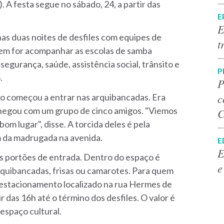
. A festa segue no sábado, 24, a partir das
E
E
nas duas noites de desfiles com equipes de
t
uem for acompanhar as escolas de samba
egurança, saúde, assistência social, trânsito e
P
.
P
c
ico começou a entrar nas arquibancadas. Era
chegou com um grupo de cinco amigos. "Viemos
C
om lugar", disse. A torcida deles é pela
m da madrugada na avenida.
E
E
s portões de entrada. Dentro do espaço é
e
rquibancadas, frisas ou camarotes.
Para quem
o estacionamento localizado na rua Hermes de
r das 16h até o término dos desfiles. O valor é
espaço cultural.