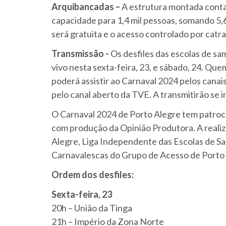
Arquibancadas –
A estrutura montada conta
capacidade para 1,4 mil pessoas, somando 5,6
será gratuita e o acesso controlado por catra
Transmissão -
Os desfiles das escolas de sa
vivo nesta sexta-feira, 23, e sábado, 24. Qu
poderá assistir ao Carnaval 2024 pelos cana
pelo canal aberto da TVE. A transmitirão se in
O Carnaval 2024 de Porto Alegre tem patrocín
com produção da Opinião Produtora. A realiz
Alegre, Liga Independente das Escolas de S
Carnavalescas do Grupo de Acesso de Porto 
Ordem dos desfiles:
Sexta-feira, 23
20h – União da Tinga
21h – Império da Zona Norte