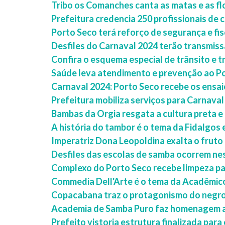
Tribo os Comanches canta as matas e as fl
Prefeitura credencia 250 profissionais de
Porto Seco terá reforço de segurança e fi
Desfiles do Carnaval 2024 terão transmiss
Confira o esquema especial de trânsito e 
Saúde leva atendimento e prevenção ao Po
Carnaval 2024: Porto Seco recebe os ensai
Prefeitura mobiliza serviços para Carnava
Bambas da Orgia resgata a cultura preta e
A história do tambor é o tema da Fidalgos 
Imperatriz Dona Leopoldina exalta o fruto 
Desfiles das escolas de samba ocorrem nes
Complexo do Porto Seco recebe limpeza pa
Commedia Dell'Arte é o tema da Acadêmic
Copacabana traz o protagonismo do negro
Academia de Samba Puro faz homenagem 
Prefeito vistoria estrutura finalizada par