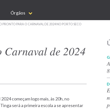
Órgãos
 PRONTO PARA O CARNAVAL DE 2024 NO PORTO SECO
Ú
o Carnaval de 2024
G
A
8
D
E
m
l 2024 começam logo mais, às 20h, no
p
Tinga será a primeira escola a se apresentar