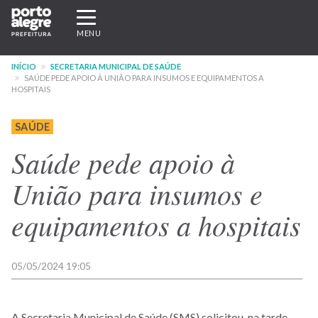
Pular
Expandir/recolher
para
navegação
MENU
o
conteúdo
INÍCIO
SECRETARIA MUNICIPAL DE SAÚDE
principal
SAÚDE PEDE APOIO À UNIÃO PARA INSUMOS E EQUIPAMENTOS A
HOSPITAIS
SAÚDE
Saúde pede apoio à
União para insumos e
equipamentos a hospitais
05/05/2024 19:05
A Secretaria Municipal de Saúde (SMS) solicitou, na tarde