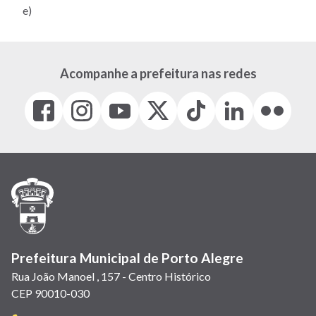
e)
Acompanhe a prefeitura nas redes
Facebook
Instagram
Youtube
X
Tiktok
LinkedIn
Flickr
(link
(link
(link
(Antigo
(link
(link
(link
abre
abre
abre
Twitter)
abre
abre
abre
em
em
em
(link
em
em
em
nova
nova
nova
abre
nova
nova
nova
janela)
janela)
janela)
em
janela)
janela)
janela)
nova
janela)
Prefeitura Municipal de Porto Alegre
Rua João Manoel , 157 - Centro Histórico
CEP 90010-030