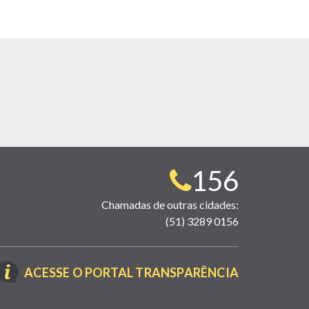
Telefone
156
para
Chamadas de outras cidades:
(51) 3289 0156
contato:
(LINK
ACESSE O PORTAL TRANSPARÊNCIA
ABRE