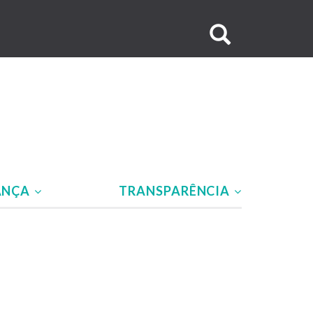
Buscar
no
site
ANÇA
TRANSPARÊNCIA