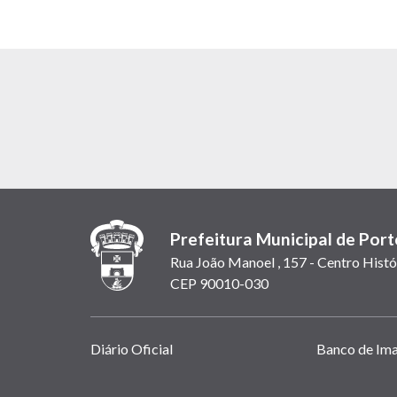
Prefeitura Municipal de Port
Rua João Manoel , 157 - Centro Histó
CEP 90010-030
Links
Diário Oficial
Banco de Im
úteis
(abrem