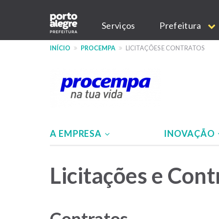
Pular
Main
para
Serviços
Prefeitura
o
navigation
conteúdo
INÍCIO
PROCEMPA
LICITAÇÕES E CONTRATOS
principal
A EMPRESA
INOVAÇÃO
Menu
Licitações e Cont
-
Site
PROCEMPA
Contratos