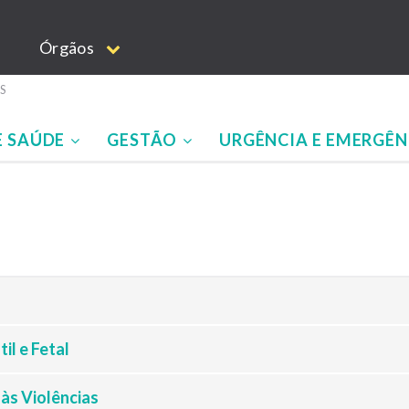
Órgãos
S
E SAÚDE
GESTÃO
URGÊNCIA E EMERGÊN
il e Fetal
às Violências