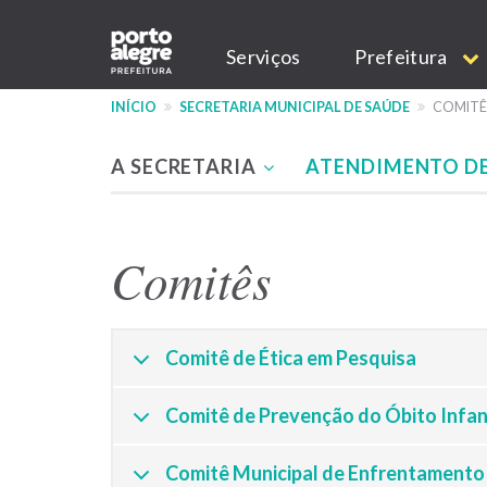
Pular
Main
para
Serviços
Prefeitura
o
navigation
conteúdo
INÍCIO
SECRETARIA MUNICIPAL DE SAÚDE
COMITÊ
principal
A SECRETARIA
ATENDIMENTO D
Menu
-
Comitês
site
SMS
Comitê de Ética em Pesquisa
Comitê de Prevenção do Óbito Infant
Comitê Municipal de Enfrentamento 