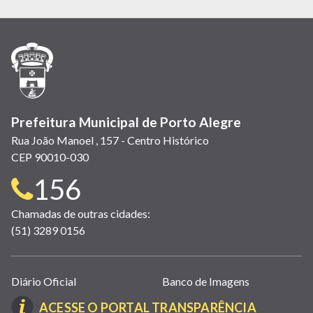
em
em
em
(link
em
em
em
nova
nova
nova
abre
nova
nova
nova
janela)
janela)
janela)
em
janela)
janela)
janela)
nova
janela)
Prefeitura Municipal de Porto Alegre
Rua João Manoel , 157 - Centro Histórico
CEP 90010-030
Telefone
156
para
Chamadas de outras cidades:
(51) 3289 0156
contato:
Links
Diário Oficial
Banco de Imagens
úteis
(LINK
ACESSE O PORTAL TRANSPARÊNCIA