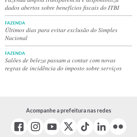
dados abertos sobre benefícios fiscais do ITBI
FAZENDA
Últimos dias para evitar exclusão do Simples
Nacional
FAZENDA
Salões de beleza passam a contar com novas
regras de incidência do imposto sobre serviços
Acompanhe a prefeitura nas redes
Facebook
Instagram
Youtube
X
Tiktok
LinkedIn
Flickr
(link
(link
(link
(Antigo
(link
(link
(link
abre
abre
abre
Twitter)
abre
abre
abre