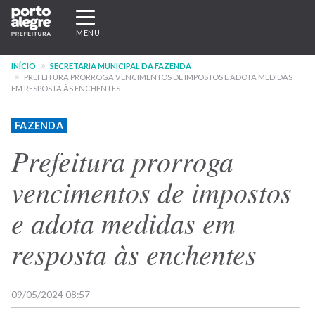
Pular
Expandir/recolher
para
navegação
MENU
o
conteúdo
INÍCIO
SECRETARIA MUNICIPAL DA FAZENDA
principal
PREFEITURA PRORROGA VENCIMENTOS DE IMPOSTOS E ADOTA MEDIDAS
EM RESPOSTA ÀS ENCHENTES
FAZENDA
Prefeitura prorroga
vencimentos de impostos
e adota medidas em
resposta às enchentes
09/05/2024 08:57