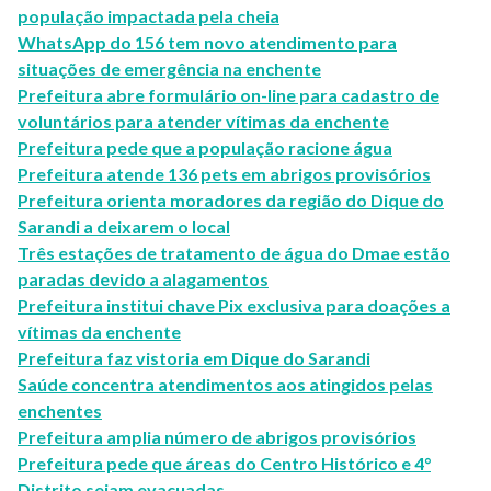
população impactada pela cheia
WhatsApp do 156 tem novo atendimento para
situações de emergência na enchente
Prefeitura abre formulário on-line para cadastro de
voluntários para atender vítimas da enchente
Prefeitura pede que a população racione água
Prefeitura atende 136 pets em abrigos provisórios
Prefeitura orienta moradores da região do Dique do
Sarandi a deixarem o local
Três estações de tratamento de água do Dmae estão
paradas devido a alagamentos
Prefeitura institui chave Pix exclusiva para doações a
vítimas da enchente
Prefeitura faz vistoria em Dique do Sarandi
Saúde concentra atendimentos aos atingidos pelas
enchentes
Prefeitura amplia número de abrigos provisórios
Prefeitura pede que áreas do Centro Histórico e 4°
Distrito sejam evacuadas