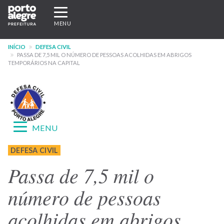
Pular
Expandir/recolher
para
navegação
MENU
o
conteúdo
INÍCIO
DEFESA CIVIL
principal
PASSA DE 7,5 MIL O NÚMERO DE PESSOAS ACOLHIDAS EM ABRIGOS
TEMPORÁRIOS NA CAPITAL
Expandir/recolher
MENU
navegação
Menu
DEFESA CIVIL
-
Passa de 7,5 mil o
site
número de pessoas
Defesa
acolhidas em abrigos
Civil