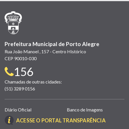
nova
nova
nova
abre
nova
nova
nova
janela)
janela)
janela)
em
janela)
janela)
janela)
nova
janela)
Prefeitura Municipal de Porto Alegre
Rua João Manoel , 157 - Centro Histórico
CEP 90010-030
Telefone
156
para
Chamadas de outras cidades:
(51) 3289 0156
contato:
Links
Diário Oficial
Banco de Imagens
úteis
(LINK
ACESSE O PORTAL TRANSPARÊNCIA
(abrem
ABRE