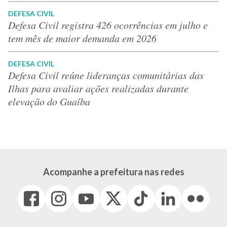
DEFESA CIVIL
Defesa Civil registra 426 ocorrências em julho e
tem mês de maior demanda em 2026
DEFESA CIVIL
Defesa Civil reúne lideranças comunitárias das
Ilhas para avaliar ações realizadas durante
elevação do Guaíba
Acompanhe a prefeitura nas redes
Facebook
Instagram
Youtube
X
Tiktok
LinkedIn
Flickr
(link
(link
(link
(Antigo
(link
(link
(link
abre
abre
abre
Twitter)
abre
abre
abre
em
em
em
(link
em
em
em