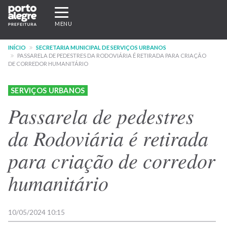
Pular
Expandir/recolher
para
navegação
MENU
o
conteúdo
INÍCIO
SECRETARIA MUNICIPAL DE SERVIÇOS URBANOS
principal
PASSARELA DE PEDESTRES DA RODOVIÁRIA É RETIRADA PARA CRIAÇÃO
DE CORREDOR HUMANITÁRIO
SERVIÇOS URBANOS
Passarela de pedestres
da Rodoviária é retirada
para criação de corredor
humanitário
10/05/2024 10:15