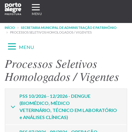
Pular
Expandir/recolher
para
navegação
MENU
o
conteúdo
INÍCIO
SECRETARIA MUNICIPAL DE ADMINISTRAÇÃO E PATRIMÔNIO
principal
PROCESSOS SELETIVOS HOMOLOGADOS / VIGENTES
Expandir/recolher
MENU
navegação
Processos Seletivos
Menu
-
Homologados / Vigentes
site
SMAP
PSS 10/2026 - 12/2026 - DENGUE
(BIOMÉDICO, MÉDICO
VETERINÁRIO, TÉCNICO EM LABORATÓRIO
e ANÁLISES CLÍNICAS)
PSS 07/2026 - 09/2026 - OPERAÇÃO