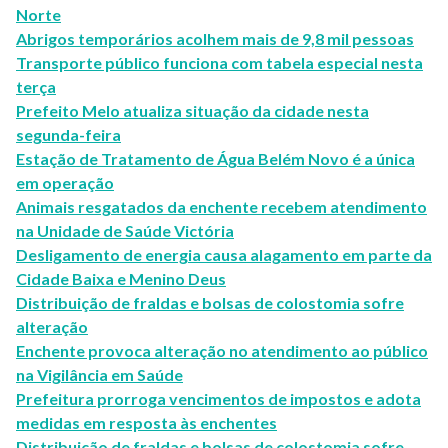
Norte
Abrigos temporários acolhem mais de 9,8 mil pessoas
Transporte público funciona com tabela especial nesta
terça
Prefeito Melo atualiza situação da cidade nesta
segunda-feira
Estação de Tratamento de Água Belém Novo é a única
em operação
Animais resgatados da enchente recebem atendimento
na Unidade de Saúde Victória
Desligamento de energia causa alagamento em parte da
Cidade Baixa e Menino Deus
Distribuição de fraldas e bolsas de colostomia sofre
alteração
Enchente provoca alteração no atendimento ao público
na Vigilância em Saúde
Prefeitura prorroga vencimentos de impostos e adota
medidas em resposta às enchentes
Distribuição de fraldas e bolsas de colostomia sofre