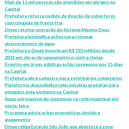
Mais de 11 mil pessoas são atendidas em abrigos na
Capital
Prefeitura reforça pedido de doação de cobertores
com chegada de frente fria
Dmae retoma operação do Sistema Menino Deus
Prefeitura intensifica ações para retomar
abastecimento de água
Prefeitura e Dmae investiram R$ 592 milhões desde
2021 em obras de saneamento e contra cheias
Eventos em áreas públicas estão suspensos por 15 dias
na Capital
Prefeitura abre cadastro para veterinários voluntários
Plataforma disponibiliza teleconsultas gratuitas para
atingidos pela enchente na Capital
Aulas permanecerão suspensas na rede municipal até
sexta-feira
Procempa adota ações preventivas devido a
alagamento
Dmae religa Estação São João que abastece a zona