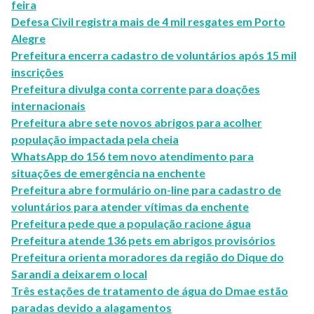
feira
Defesa Civil registra mais de 4 mil resgates em Porto
Alegre
Prefeitura encerra cadastro de voluntários após 15 mil
inscrições
Prefeitura divulga conta corrente para doações
internacionais
Prefeitura abre sete novos abrigos para acolher
população impactada pela cheia
WhatsApp do 156 tem novo atendimento para
situações de emergência na enchente
Prefeitura abre formulário on-line para cadastro de
voluntários para atender vítimas da enchente
Prefeitura pede que a população racione água
Prefeitura atende 136 pets em abrigos provisórios
Prefeitura orienta moradores da região do Dique do
Sarandi a deixarem o local
Três estações de tratamento de água do Dmae estão
paradas devido a alagamentos