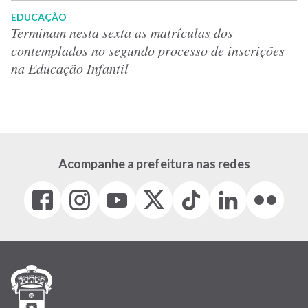
EDUCAÇÃO
Terminam nesta sexta as matrículas dos
contemplados no segundo processo de inscrições
na Educação Infantil
Acompanhe a prefeitura nas redes
Facebook
Instagram
Youtube
X
Tiktok
LinkedIn
Flickr
(link
(link
(link
(Antigo
(link
(link
(link
abre
abre
abre
Twitter)
abre
abre
abre
em
em
em
(link
em
em
em
nova
nova
nova
abre
nova
nova
nova
janela)
janela)
janela)
em
janela)
janela)
janela)
nova
janela)