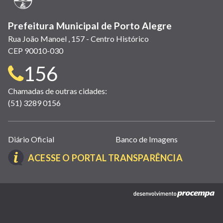
Prefeitura Municipal de Porto Alegre
Rua João Manoel , 157 - Centro Histórico
CEP 90010-030
Telefone
156
para
Chamadas de outras cidades:
(51) 3289 0156
contato:
Links
Diário Oficial
Banco de Imagens
úteis
(LINK
ACESSE O PORTAL TRANSPARÊNCIA
(abrem
ABRE
em
EM
nova
(link
NOVA
janela)
abre
JANELA)
em