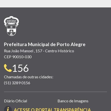
abre
abre
abre
Twitter)
abre
abre
abre
em
em
em
(link
em
em
em
nova
nova
nova
abre
nova
nova
nova
janela)
janela)
janela)
em
janela)
janela)
janela)
nova
janela)
Prefeitura Municipal de Porto Alegre
Rua João Manoel , 157 - Centro Histórico
CEP 90010-030
Telefone
156
para
Chamadas de outras cidades:
(51) 3289 0156
contato:
Links
Diário Oficial
Banco de Imagens
úteis
(LINK
ACESSE O PORTAL TRANSPARÊNCIA