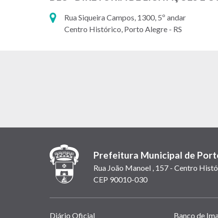
Rua Siqueira Campos, 1300, 5º andar
Centro Histórico, Porto Alegre - RS
Prefeitura Municipal de Port
Rua João Manoel , 157 - Centro Histó
CEP 90010-030
Links
Diário Oficial
Banco de Im