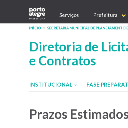
Pular
Main
para
Serviços
Prefeitura
o
navigation
conteúdo
INÍCIO
SECRETARIA MUNICIPAL DE PLANEJAMENTO 
principal
Diretoria de Lici
e Contratos
INSTITUCIONAL
FASE PREPARA
Menu
-
Prazos Estimados
DLC