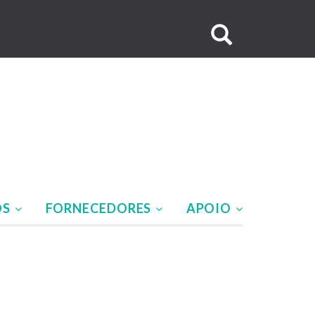
Buscar
no
site
OS
FORNECEDORES
APOIO