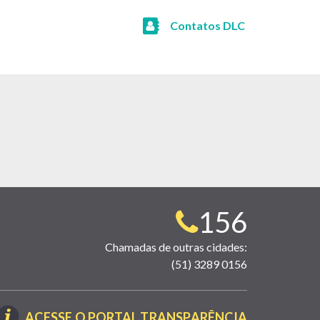
Contatos DLC
Telefone
156
para
Chamadas de outras cidades:
(51) 3289 0156
contato:
(LINK
ACESSE O PORTAL TRANSPARÊNCIA