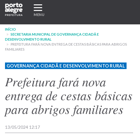
Pular
Expandir/recolher
para
navegação
MENU
o
conteúdo
INÍCIO
principal
SECRETARIA MUNICIPAL DE GOVERNANÇA CIDADÃ E
DESENVOLVIMENTO RURAL
PREFEITURA FARÁ NOVA ENTREGA DE CESTAS BÁSICAS PARA ABRIGOS
FAMILIARES
GOVERNANÇA CIDADÃ E DESENVOLVIMENTO RURAL
Prefeitura fará nova
entrega de cestas básicas
para abrigos familiares
13/05/2024 12:17