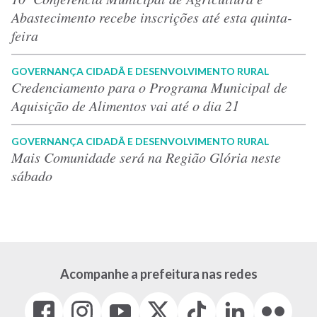
Abastecimento recebe inscrições até esta quinta-
feira
GOVERNANÇA CIDADÃ E DESENVOLVIMENTO RURAL
Credenciamento para o Programa Municipal de
Aquisição de Alimentos vai até o dia 21
GOVERNANÇA CIDADÃ E DESENVOLVIMENTO RURAL
Mais Comunidade será na Região Glória neste
sábado
Acompanhe a prefeitura nas redes
Facebook
Instagram
Youtube
X
Tiktok
LinkedIn
Flickr
(link
(link
(link
(Antigo
(link
(link
(link