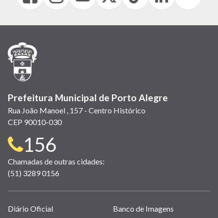
abre
abre
abre
Twitter)
abre
abre
abre
em
em
em
(link
em
em
em
nova
nova
nova
abre
nova
nova
nova
janela)
janela)
janela)
em
janela)
janela)
janela)
nova
janela)
Prefeitura Municipal de Porto Alegre
Rua João Manoel , 157 - Centro Histórico
CEP 90010-030
Telefone
156
para
Chamadas de outras cidades:
(51) 3289 0156
contato:
Links
Diário Oficial
Banco de Imagens