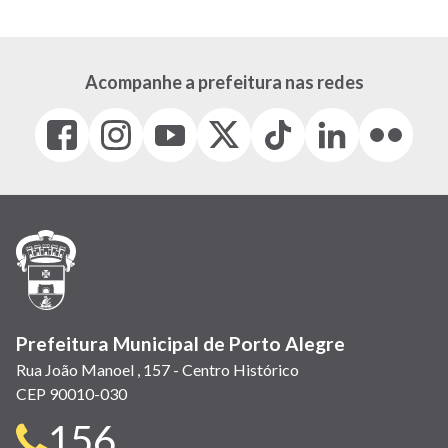
Acompanhe a prefeitura nas redes
Facebook
Instagram
Youtube
X
Tiktok
LinkedIn
Flickr
(link
(link
(link
(Antigo
(link
(link
(link
abre
abre
abre
Twitter)
abre
abre
abre
em
em
em
(link
em
em
em
nova
nova
nova
abre
nova
nova
nova
janela)
janela)
janela)
em
janela)
janela)
janela)
nova
janela)
Prefeitura Municipal de Porto Alegre
Rua João Manoel , 157 - Centro Histórico
CEP 90010-030
Telefone
156