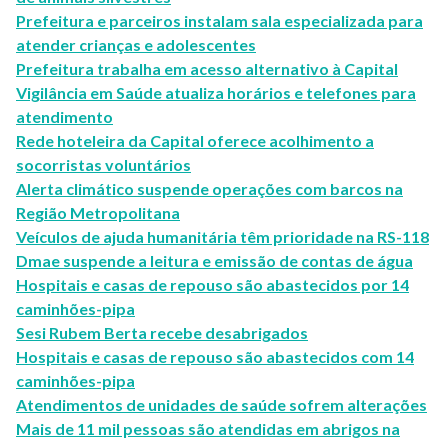
Prefeitura e parceiros instalam sala especializada para
atender crianças e adolescentes
Prefeitura trabalha em acesso alternativo à Capital
Vigilância em Saúde atualiza horários e telefones para
atendimento
Rede hoteleira da Capital oferece acolhimento a
socorristas voluntários
Alerta climático suspende operações com barcos na
Região Metropolitana
Veículos de ajuda humanitária têm prioridade na RS-118
Dmae suspende a leitura e emissão de contas de água
Hospitais e casas de repouso são abastecidos por 14
caminhões-pipa
Sesi Rubem Berta recebe desabrigados
Hospitais e casas de repouso são abastecidos com 14
caminhões-pipa
Atendimentos de unidades de saúde sofrem alterações
Mais de 11 mil pessoas são atendidas em abrigos na