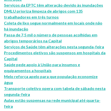
Serviços da EPTC têm alteração devido às inundações
DMLU prioriza limpeza de abrigos com 135
trabalhadores em três turnos
Coleta de lixo segue normalmente em locais onde não
há inundação
Passa de 7,5 mil o número de pessoas acolhidas em
abrigos temporários na Capital
Serviços de Saúde têm alterações nesta segunda-feira
Procedimentos eletivos são suspensos em hospitais da
Capital
Saúde pede apoio à União para insumos e
equipamentos a hospitais
Melo reforça apelo para que população economize
água
Transporte coletivo opera com tabela de sábado nesta
segunda-feira
Aulas estão suspensas na rede municipal até quarta-
feira