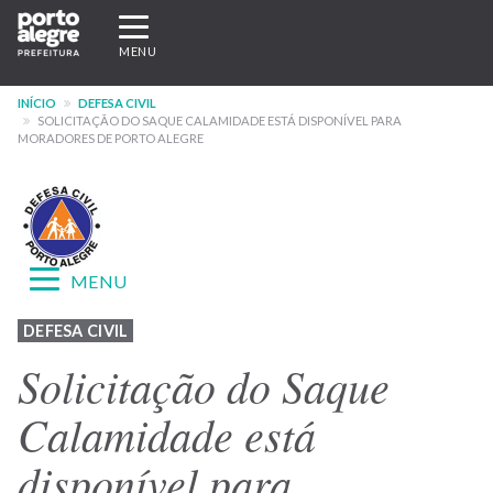
Pular
Expandir/recolher
para
navegação
MENU
o
conteúdo
INÍCIO
DEFESA CIVIL
principal
SOLICITAÇÃO DO SAQUE CALAMIDADE ESTÁ DISPONÍVEL PARA
MORADORES DE PORTO ALEGRE
Expandir/recolher
MENU
navegação
Menu
DEFESA CIVIL
-
Solicitação do Saque
site
Calamidade está
Defesa
disponível para
Civil