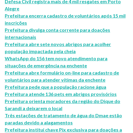
Defesa Civil registra mais de 4 mil resgates em Porto
Alegre
Prefeitura encerra cadastro de voluntários após 15 mil
inscrições
Prefeitura divulga conta corrente para doações
internacionais
Prefeitura abre sete novos abrigos para acolher
população impactada pela cheia
WhatsApp do 156 tem novo atendimento para
situações de emergência na enchente
Prefeitura abre formulário on-line para cadastro de
voluntários para atender vítimas da enchente
Prefeitura pede que a população racione água
Prefeitura atende 136 pets em abrigos provisórios
Prefeitura orienta moradores da região do Dique do
Sarandi a deixarem o local
Três estações de tratamento de água do Dmae estão
paradas devido a alagamentos
Prefeitura institui chave Pix exclusiva para doações a