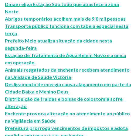
Dmae religa Estação São João que abastece a zona
Norte
Abrigos temporários acolhem mais de 9,8 mil pessoas
Transporte público funciona com tabela especial nesta
terça
Prefeito Melo atualiza situação da cidade nesta
segunda-feira
Estação de Tratamento de Água Belém Novo é a única
em operação
Animais resgatados da enchente recebem atendimento
na Unidade de Saúde Victória
Desligamento de energia causa alagamento em parte da
Cidade Baixa e Menino Deus
Distribuição de fraldas e bolsas de colostomia sofre
alteração
Enchente provoca alteração no atendimento ao público
na Vigilância em Saúde
Prefeitura prorroga vencimentos de impostos e adota
medidas em resposta às enchentes