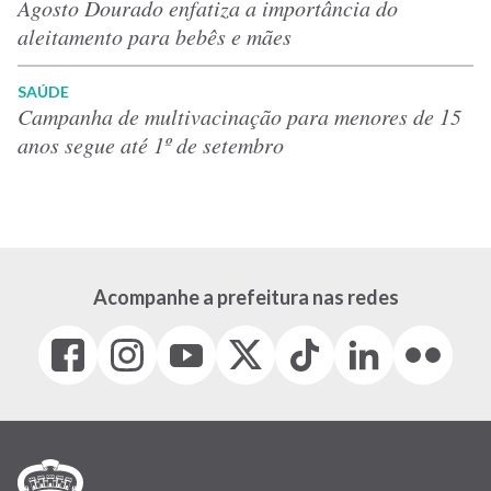
Agosto Dourado enfatiza a importância do
aleitamento para bebês e mães
SAÚDE
Campanha de multivacinação para menores de 15
anos segue até 1º de setembro
Acompanhe a prefeitura nas redes
Facebook
Instagram
Youtube
X
Tiktok
LinkedIn
Flickr
(link
(link
(link
(Antigo
(link
(link
(link
abre
abre
abre
Twitter)
abre
abre
abre
em
em
em
(link
em
em
em
nova
nova
nova
abre
nova
nova
nova
janela)
janela)
janela)
em
janela)
janela)
janela)