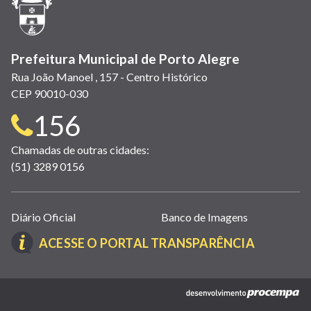
nova
janela)
Prefeitura Municipal de Porto Alegre
Rua João Manoel , 157 - Centro Histórico
CEP 90010-030
Telefone
156
para
Chamadas de outras cidades:
(51) 3289 0156
contato:
Links
Diário Oficial
Banco de Imagens
úteis
(LINK
ACESSE O PORTAL TRANSPARÊNCIA
(abrem
ABRE
em
EM
nova
(link
NOVA
janela)