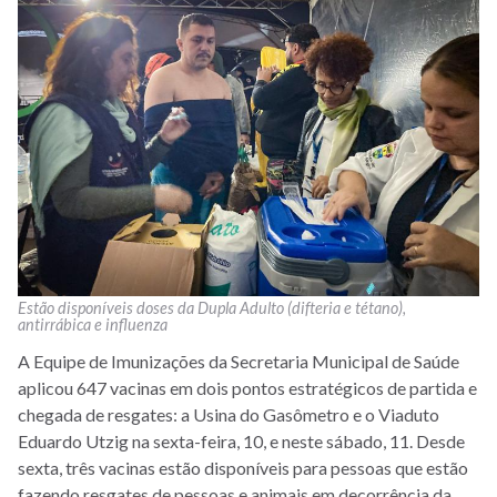
Estão disponíveis doses da Dupla Adulto (difteria e tétano),
antirrábica e influenza
A Equipe de Imunizações da Secretaria Municipal de Saúde
aplicou 647 vacinas em dois pontos estratégicos de partida e
chegada de resgates: a Usina do Gasômetro e o Viaduto
Eduardo Utzig na sexta-feira, 10, e neste sábado, 11. Desde
sexta, três vacinas estão disponíveis para pessoas que estão
fazendo resgates de pessoas e animais em decorrência da