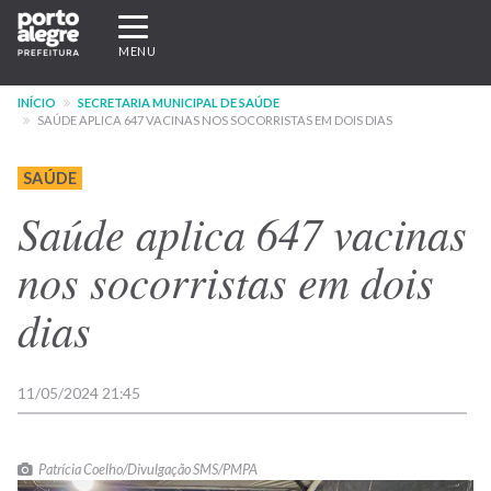
Pular
Expandir/recolher
para
navegação
MENU
o
conteúdo
INÍCIO
SECRETARIA MUNICIPAL DE SAÚDE
principal
SAÚDE APLICA 647 VACINAS NOS SOCORRISTAS EM DOIS DIAS
SAÚDE
Saúde aplica 647 vacinas
nos socorristas em dois
dias
11/05/2024 21:45
Patrícia Coelho/Divulgação SMS/PMPA