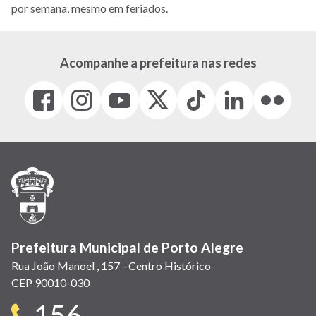
por semana, mesmo em feriados.
Acompanhe a prefeitura nas redes
Facebook
Instagram
Youtube
X
Tiktok
LinkedIn
Flickr
(link
(link
(link
(Antigo
(link
(link
(link
abre
abre
abre
Twitter)
abre
abre
abre
em
em
em
(link
em
em
em
nova
nova
nova
abre
nova
nova
nova
janela)
janela)
janela)
em
janela)
janela)
janela)
nova
janela)
Prefeitura Municipal de Porto Alegre
Rua João Manoel , 157 - Centro Histórico
CEP 90010-030
Telefone
156