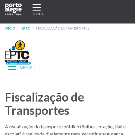
Pular
Expandir/recolher
para
navegação
MENU
o
conteúdo
INÍCIO
EPTC
FISCALIZAÇÃO DE TRANSPORTES
principal
Expandir/recolher
MENU
navegação
Menu
-
Fiscalização de
site
Transportes
EPTC
A fiscalização do transporte público (ônibus, lotação, táxi e
escolar) é realizada diariamente para garantir a segurança