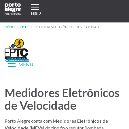
Pular
Expandir/recolher
para
navegação
MENU
o
conteúdo
INÍCIO
EPTC
MEDIDORES ELETRÔNICOS DE VELOCIDADE
principal
Expandir/recolher
MENU
navegação
Menu
-
Medidores Eletrônicos
site
de Velocidade
EPTC
Porto Alegre conta com
Medidores Eletrônicos de
Velocidade (MEVs)
do tipo fixo redutor (lombada