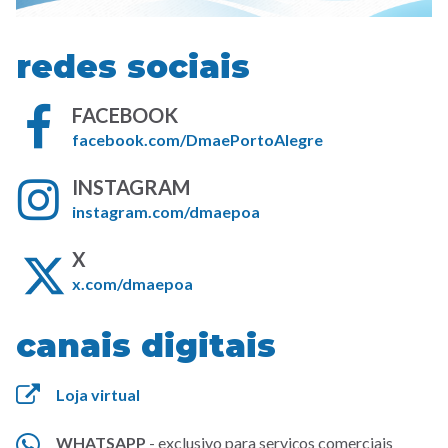
redes sociais
FACEBOOK
(link
facebook.com/DmaePortoAlegre
abre
INSTAGRAM
em
(link
nova
instagram.com/dmaepoa
abre
janela)
X
em
(link
nova
x.com/dmaepoa
abre
janela)
em
canais digitais
nova
janela)
Loja virtual
WHATSAPP
- exclusivo para serviços comerciais