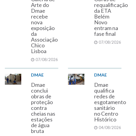
Arte do
requalificação
Dmae
da ETA
recebe
Belém
nova
Novo
exposição
entram na
da
fase final
Associação
07/08/2026
Chico
Lisboa
07/08/2026
DMAE
DMAE
Dmae
Dmae
conclui
qualifica
obras de
redes de
proteção
esgotamento
contra
sanitário
cheias nas
no Centro
estações
Histórico
de água
04/08/2026
bruta