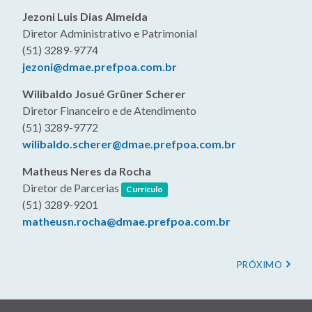
Jezoni Luis Dias Almeida
Diretor Administrativo e Patrimonial
(51) 3289-9774
jezoni@dmae.prefpoa.com.br
Wilibaldo Josué Grüner Scherer
Diretor Financeiro e de Atendimento
(51) 3289-9772
wilibaldo.scherer@dmae.prefpoa.com.br
Matheus Neres da Rocha
(link abre em nova janela)
Diretor de Parcerias
Currículo
(51) 3289-9201
matheusn.rocha@dmae.prefpoa.com.br
Paginação
PRÓXIMA
PRÓXIMO
PÁGINA