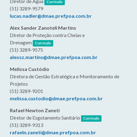
Diretor de Água
Currículo
(51) 3289-9579
lucas.nadler@dmae.prefpoa.com.br
Alex Sander Zanoteli Martins
Diretor de Proteção contra Cheias e
(link abre em nova janela)
Drenagem
Currículo
(51) 3289-9575
alexsz.martins@dmae.prefpoa.com.br
Melissa Custódio
Diretora de Gestão Estratégica e Monitoramento de
Projetos
(51) 3289-9201
melissa.custodio@dmae.prefpoa.com.br
Rafael Newton Zaneti
(link abre em nova jane
Diretor de Esgotamento Sanitário
Currículo
(51) 3289-9313
rafaeln.zaneti@dmae.prefpoa.com.br