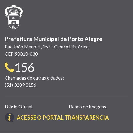
Prefeitura Municipal de Porto Alegre
Rua João Manoel , 157 - Centro Histórico
CEP 90010-030
Telefone
156
para
Chamadas de outras cidades:
(51) 3289 0156
contato:
Links
Diário Oficial
Banco de Imagens
úteis
(LINK
ACESSE O PORTAL TRANSPARÊNCIA
(abrem
ABRE
em