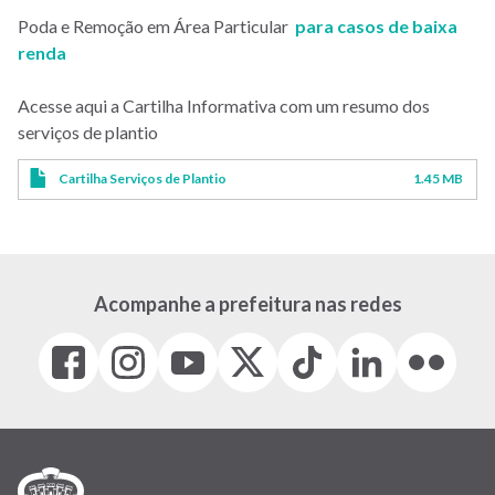
Poda e Remoção em Área Particular
para casos de baixa
renda
Acesse aqui a Cartilha Informativa com um resumo dos
serviços de plantio
Cartilha Serviços de Plantio
1.45 MB
Acompanhe a prefeitura nas redes
Facebook
Instagram
Youtube
X
Tiktok
LinkedIn
Flickr
(link
(link
(link
(Antigo
(link
(link
(link
abre
abre
abre
Twitter)
abre
abre
abre
em
em
em
(link
em
em
em
nova
nova
nova
abre
nova
nova
nova
janela)
janela)
janela)
em
janela)
janela)
janela)