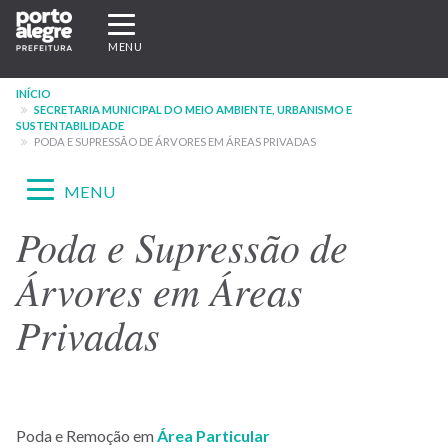
Pular
Expandir/recolher
para
navegação
MENU
o
conteúdo
INÍCIO
principal
SECRETARIA MUNICIPAL DO MEIO AMBIENTE, URBANISMO E
SUSTENTABILIDADE
PODA E SUPRESSÃO DE ÁRVORES EM ÁREAS PRIVADAS
Expandir/recolher
MENU
navegação
Poda e Supressão de
Menu
-
Árvores em Áreas
site
Privadas
SMAMUS
Poda e Remoção em
Área Particular