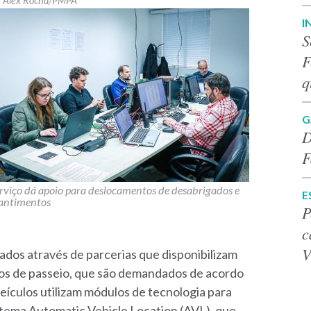
Alex Rocha/PMPA
I
S
F
q
G
D
F
rviço dá apoio para deslocamentos de desabrigados e
E
antimentos
P
c
V
ados através de parcerias que disponibilizam
ros de passeio, que são demandados de acordo
ículos utilizam módulos de tecnologia para
stema Automatic Vehicle Location (AVL), que