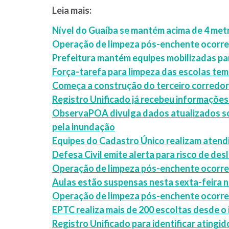
Leia mais:
Nível do Guaíba se mantém acima de 4 met
Operação de limpeza pós-enchente ocorre 
Prefeitura mantém equipes mobilizadas p
Força-tarefa para limpeza das escolas tem
Começa a construção do terceiro corredor
Registro Unificado já recebeu informações
ObservaPOA divulga dados atualizados sob
pela inundação
Equipes do Cadastro Único realizam aten
Defesa Civil emite alerta para risco de de
Operação de limpeza pós-enchente ocorre 
Aulas estão suspensas nesta sexta-feira n
Operação de limpeza pós-enchente ocorre e
EPTC realiza mais de 200 escoltas desde o 
Registro Unificado para identificar atingi