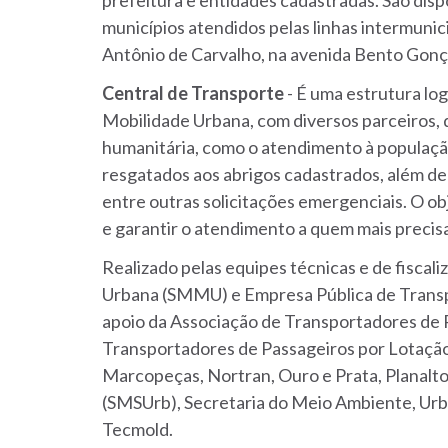
prefeitura e entidades cadastradas. São disp
municípios atendidos pelas linhas intermunici
Antônio de Carvalho, na avenida Bento Gonça
Central
de
Transporte
- É uma estrutura log
Mobilidade Urbana, com diversos parceiros,
humanitária, como o atendimento à população
resgatados aos abrigos cadastrados, além de
entre outras solicitações emergenciais. O obj
e garantir o atendimento a quem mais precis
Realizado pelas equipes técnicas e de fiscal
Urbana (SMMU) e Empresa Pública de Transpo
apoio da Associação de Transportadores de 
Transportadores de Passageiros por Lotação (A
Marcopeças, Nortran, Ouro e Prata, Planalto
(SMSUrb), Secretaria do Meio Ambiente, Urba
Tecmold.