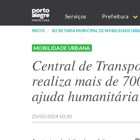
Pular
Main
para
Serviços
Prefeitura
o
navigation
conteúdo
INÍCIO
SECRETARIA MUNICIPAL DE MOBILIDADE UR
principal
MOBILIDADE URBANA
Central de Transp
realiza mais de 70
ajuda humanitária
25/05/2024 10:20