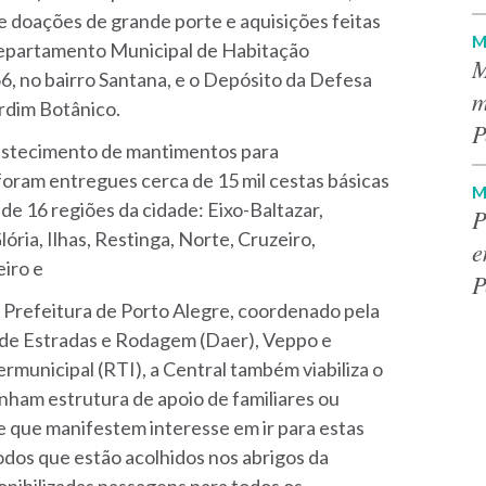
 doações de grande porte e aquisições feitas
M
 Departamento Municipal de Habitação
M
6, no bairro Santana, e o Depósito da Defesa
m
Jardim Botânico.
P
astecimento de mantimentos para
á foram entregues cerca de 15 mil cestas básicas
M
 de 16 regiões da cidade: Eixo-Baltazar,
P
ória, Ilhas, Restinga, Norte, Cruzeiro,
e
eiro e
P
 Prefeitura de Porto Alegre, coordenado pela
 de Estradas e Rodagem (Daer), Veppo e
municipal (RTI), a Central também viabiliza o
nham estrutura de apoio de familiares ou
 e que manifestem interesse em ir para estas
todos que estão acolhidos nos abrigos da