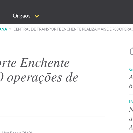
Órgãos
BANA
CENTRAL DE TRANSPORTE ENCHENTE REALIZA MAIS DE 700 OPERA
Ú
orte Enchente
G
0 operações de
A
6
I
N
a
A