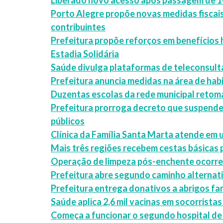
Liberado novo acesso após passagem de 10
Porto Alegre propõe novas medidas fiscais
contribuintes
Prefeitura propõe reforços em benefícios 
Estadia Solidária
Saúde divulga plataformas de teleconsult
Prefeitura anuncia medidas na área de hab
Duzentas escolas da rede municipal retom
Prefeitura prorroga decreto que suspende
públicos
Clínica da Família Santa Marta atende em
Mais três regiões recebem cestas básicas p
Operação de limpeza pós-enchente ocorre e
Prefeitura abre segundo caminho alternati
Prefeitura entrega donativos a abrigos fa
Saúde aplica 2,6 mil vacinas em socorrist
Começa a funcionar o segundo hospital de