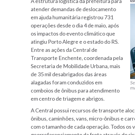
A estrutura logística da prefeitura para
atender demandas de deslocamento
em ajuda humanitária registrou 731
operações desde o dia 4 de maio, após
os impactos do evento climático que
atingiu Porto Alegre e o estado do RS.
Entre as ações da Central de
Transporte Enchente, coordenada pela
Secretaria de Mobilidade Urbana, mais
de 35 mil desabrigados das áreas
alagadas foram conduzidos em
Se
m
comboios de ônibus para atendimento
em centro de triagem e abrigos.
A Central possui recursos de transporte aloc
ônibus, caminhões, vans, micro-ônibus e car
com o tamanho de cada operação. Todos os ve
georreferenciamento da frota através do si