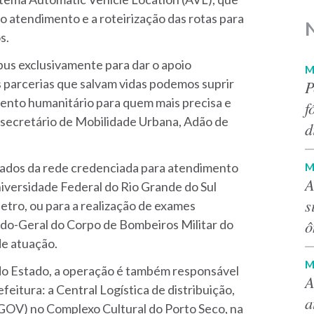
atendimento e a roteirização das rotas para
s.
bus exclusivamente para dar o apoio
M
s parcerias que salvam vidas podemos suprir
P
mento humanitário para quem mais precisa e
f
o secretário de Mobilidade Urbana, Adão de
d
M
igados da rede credenciada para atendimento
A
iversidade Federal do Rio Grande do Sul
s
etro, ou para a realização de exames
ô
do-Geral do Corpo de Bombeiros Militar do
de atuação.
M
l do Estado, a operação é também responsável
A
eitura: a Central Logística de distribuição,
a
GOV) no Complexo Cultural do Porto Seco, na