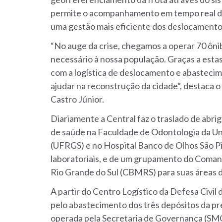
permite o acompanhamento em tempo real do 
uma gestão mais eficiente dos deslocamento
“No auge da crise, chegamos a operar 70 ôni
necessário à nossa população. Graças a esta
com a logística de deslocamento e abasteci
ajudar na reconstrução da cidade”, destaca 
Castro Júnior.
Diariamente a Central faz o traslado de abr
de saúde na Faculdade de Odontologia da Un
(UFRGS) e no Hospital Banco de Olhos São Pi
laboratoriais, e de um grupamento do Coman
Rio Grande do Sul (CBMRS) para suas áreas 
A partir do Centro Logístico da Defesa Civi
pelo abastecimento dos três depósitos da pref
operada pela Secretaria de Governança (SM