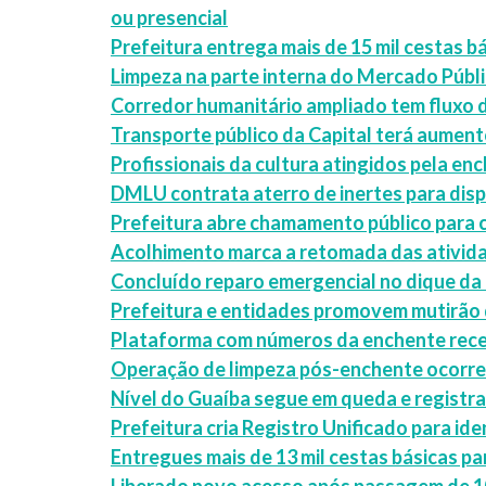
ou presencial
Prefeitura entrega mais de 15 mil cestas bá
Limpeza na parte interna do Mercado Públ
Corredor humanitário ampliado tem fluxo de
Transporte público da Capital terá aument
Profissionais da cultura atingidos pela en
DMLU contrata aterro de inertes para dis
Prefeitura abre chamamento público para 
Acolhimento marca a retomada das ativida
Concluído reparo emergencial no dique da 
Prefeitura e entidades promovem mutirão 
Plataforma com números da enchente receb
Operação de limpeza pós-enchente ocorre 
Nível do Guaíba segue em queda e registra
Prefeitura cria Registro Unificado para ide
Entregues mais de 13 mil cestas básicas pa