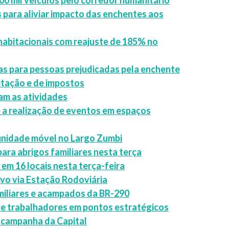
0 mil veículos pelo corredor humanitário
 para aliviar impacto das enchentes aos
habitacionais com reajuste de 185% no
as para pessoas prejudicadas pela enchente
itação e de impostos
am as atividades
 a realização de eventos em espaços
 unidade móvel no Largo Zumbi
ara abrigos familiares nesta terça
m 16 locais nesta terça-feira
vo via Estação Rodoviária
miliares e acampados da BR-290
as e trabalhadores em pontos estratégicos
 campanha da Capital