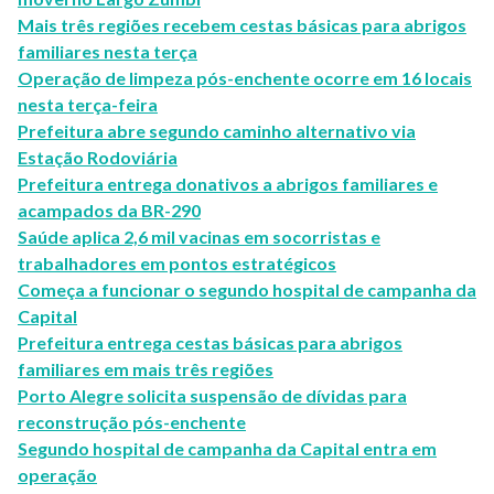
Mais três regiões recebem cestas básicas para abrigos
familiares nesta terça
Operação de limpeza pós-enchente ocorre em 16 locais
nesta terça-feira
Prefeitura abre segundo caminho alternativo via
Estação Rodoviária
Prefeitura entrega donativos a abrigos familiares e
acampados da BR-290
Saúde aplica 2,6 mil vacinas em socorristas e
trabalhadores em pontos estratégicos
Começa a funcionar o segundo hospital de campanha da
Capital
Prefeitura entrega cestas básicas para abrigos
familiares em mais três regiões
Porto Alegre solicita suspensão de dívidas para
reconstrução pós-enchente
Segundo hospital de campanha da Capital entra em
operação