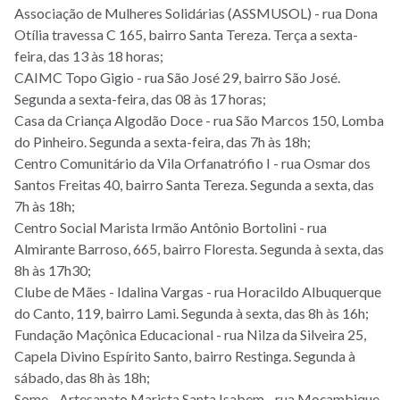
Associação de Mulheres Solidárias (ASSMUSOL) - rua Dona
Otília travessa C 165, bairro Santa Tereza. Terça a sexta-
feira, das 13 às 18 horas;
CAIMC Topo Gigio - rua São José 29, bairro São José.
Segunda a sexta-feira, das 08 às 17 horas;
Casa da Criança Algodão Doce - rua São Marcos 150, Lomba
do Pinheiro. Segunda a sexta-feira, das 7h às 18h;
Centro Comunitário da Vila Orfanatrófio I - rua Osmar dos
Santos Freitas 40, bairro Santa Tereza. Segunda a sexta, das
7h às 18h;
Centro Social Marista Irmão Antônio Bortolini - rua
Almirante Barroso, 665, bairro Floresta. Segunda à sexta, das
8h às 17h30;
Clube de Mães - Idalina Vargas - rua Horacildo Albuquerque
do Canto, 119, bairro Lami. Segunda à sexta, das 8h às 16h;
Fundação Maçônica Educacional - rua Nilza da Silveira 25,
Capela Divino Espírito Santo, bairro Restinga. Segunda à
sábado, das 8h às 18h;
Some - Artesanato Marista Santa Isabem - rua Moçambique,