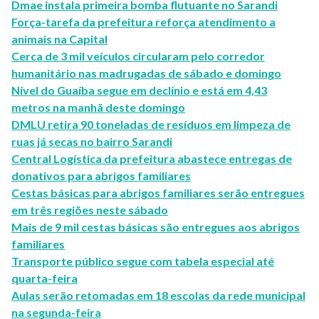
Dmae instala primeira bomba flutuante no Sarandi
Força-tarefa da prefeitura reforça atendimento a
animais na Capital
Cerca de 3 mil veículos circularam pelo corredor
humanitário nas madrugadas de sábado e domingo
Nível do Guaíba segue em declínio e está em 4,43
metros na manhã deste domingo
DMLU retira 90 toneladas de resíduos em limpeza de
ruas já secas no bairro Sarandi
Central Logística da prefeitura abastece entregas de
donativos para abrigos familiares
Cestas básicas para abrigos familiares serão entregues
em três regiões neste sábado
Mais de 9 mil cestas básicas são entregues aos abrigos
familiares
Transporte público segue com tabela especial até
quarta-feira
Aulas serão retomadas em 18 escolas da rede municipal
na segunda-feira