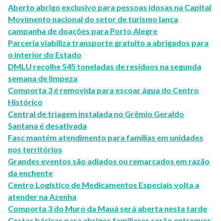
Aberto abrigo exclusivo para pessoas idosas na Capital
Movimento nacional do setor de turismo lança
campanha de doações para Porto Alegre
Parceria viabiliza transporte gratuito a abrigados para
o interior do Estado
DMLU recolhe 545 toneladas de resíduos na segunda
semana de limpeza
Comporta 3 é removida para escoar água do Centro
Histórico
Central de triagem instalada no Grêmio Geraldo
Santana é desativada
Fasc mantém atendimento para famílias em unidades
nos territórios
Grandes eventos são adiados ou remarcados em razão
da enchente
Centro Logístico de Medicamentos Especiais volta a
atender na Azenha
Comporta 3 do Muro da Mauá será aberta nesta tarde
Cestas básicas para abrigos familiares serão entregues