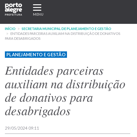
Pular
Expandir/recolher
para
navegação
MENU
o
conteúdo
INÍCIO
SECRETARIA MUNICIPAL DE PLANEJAMENTO E GESTÃO
principal
ENTIDADES PARCEIRAS AUXILIAM NA DISTRIBUIÇÃO DE DONATIVOS
PARA DESABRIGADOS
PLANEJAMENTO E GESTÃO
Entidades parceiras
auxiliam na distribuição
de donativos para
desabrigados
29/05/2024 09:11