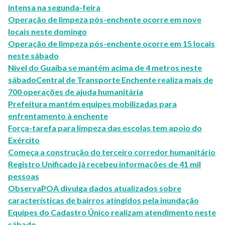
intensa na segunda-feira
Operação de limpeza pós-enchente ocorre em nove
locais neste domingo
Operação de limpeza pós-enchente ocorre em 15 locais
neste sábado
Nível do Guaíba se mantém acima de 4 metros neste
sábado
Central de Transporte Enchente realiza mais de
700 operações de ajuda humanitária
Prefeitura mantém equipes mobilizadas para
enfrentamento à enchente
Força-tarefa para limpeza das escolas tem apoio do
Exército
Começa a construção do terceiro corredor humanitário
Registro Unificado já recebeu informações de 41 mil
pessoas
ObservaPOA divulga dados atualizados sobre
características de bairros atingidos pela inundação
Equipes do Cadastro Único realizam atendimento neste
sábado