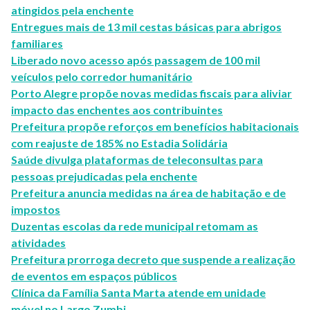
atingidos pela enchente
Entregues mais de 13 mil cestas básicas para abrigos
familiares
Liberado novo acesso após passagem de 100 mil
veículos pelo corredor humanitário
Porto Alegre propõe novas medidas fiscais para aliviar
impacto das enchentes aos contribuintes
Prefeitura propõe reforços em benefícios habitacionais
com reajuste de 185% no Estadia Solidária
Saúde divulga plataformas de teleconsultas para
pessoas prejudicadas pela enchente
Prefeitura anuncia medidas na área de habitação e de
impostos
Duzentas escolas da rede municipal retomam as
atividades
Prefeitura prorroga decreto que suspende a realização
de eventos em espaços públicos
Clínica da Família Santa Marta atende em unidade
móvel no Largo Zumbi