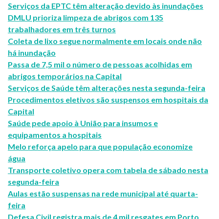
Serviços da EPTC têm alteração devido às inundações
DMLU prioriza limpeza de abrigos com 135
trabalhadores em três turnos
Coleta de lixo segue normalmente em locais onde não
há inundação
Passa de 7,5 mil o número de pessoas acolhidas em
abrigos temporários na Capital
Serviços de Saúde têm alterações nesta segunda-feira
Procedimentos eletivos são suspensos em hospitais da
Capital
Saúde pede apoio à União para insumos e
equipamentos a hospitais
Melo reforça apelo para que população economize
água
Transporte coletivo opera com tabela de sábado nesta
segunda-feira
Aulas estão suspensas na rede municipal até quarta-
feira
Defesa Civil registra mais de 4 mil resgates em Porto