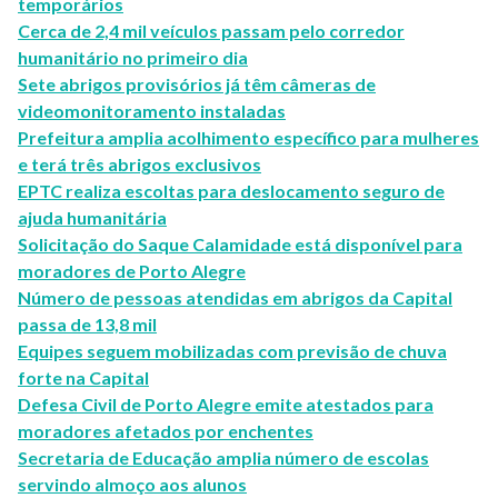
temporários
Cerca de 2,4 mil veículos passam pelo corredor
humanitário no primeiro dia
Sete abrigos provisórios já têm câmeras de
videomonitoramento instaladas
Prefeitura amplia acolhimento específico para mulheres
e terá três abrigos exclusivos
EPTC realiza escoltas para deslocamento seguro de
ajuda humanitária
Solicitação do Saque Calamidade está disponível para
moradores de Porto Alegre
Número de pessoas atendidas em abrigos da Capital
passa de 13,8 mil
Equipes seguem mobilizadas com previsão de chuva
forte na Capital
Defesa Civil de Porto Alegre emite atestados para
moradores afetados por enchentes
Secretaria de Educação amplia número de escolas
servindo almoço aos alunos