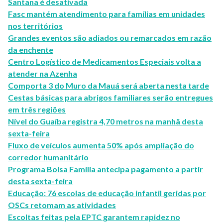
Santana é desativada
Fasc mantém atendimento para famílias em unidades
nos territórios
Grandes eventos são adiados ou remarcados em razão
da enchente
Centro Logístico de Medicamentos Especiais volta a
atender na Azenha
Comporta 3 do Muro da Mauá será aberta nesta tarde
Cestas básicas para abrigos familiares serão entregues
em três regiões
Nível do Guaíba registra 4,70 metros na manhã desta
sexta-feira
Fluxo de veículos aumenta 50% após ampliação do
corredor humanitário
Programa Bolsa Família antecipa pagamento a partir
desta sexta-feira
Educação: 76 escolas de educação infantil geridas por
OSCs retomam as atividades
Escoltas feitas pela EPTC garantem rapidez no