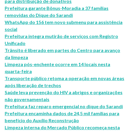
para distribuição de donativos
Prefeitura garante Bônus-Moradia a 37 famílias
removidas do Dique do Sarandi
WhatsApp do 156 tem novo submenu para assistência
social
Prefeitura integra mutirão de serviços com Registro
Unificado
Trânsito é liberado em partes do Centro para avanço
da limpeza
Limpeza pós-enchente ocorre em 14 locais nesta
quarta-feira
Transporte público retoma a operação em novas áreas
após liberação de trechos
Saúde leva prevenção do HIV a abrigos e organizações
não governamentais
Prefeitura faz reparo emergencial no dique do Sarandi
Prefeitura encaminha dados de 24,5 mil famílias para
benefício do Auxílio Reconstrução
Limpeza interna do Mercado Público recomeça nesta