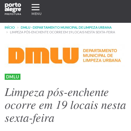
Pular
Expandir/recolher
para
navegação
MENU
o
conteúdo
INÍCIO
DMLU - DEPARTAMENTO MUNICIPAL DE LIMPEZA URBANA
principal
LIMPEZA PÓS-ENCHENTE OCORRE EM 19 LOCAIS NESTA SEXTA-FEIRA
DMLU
Limpeza pós-enchente
ocorre em 19 locais nesta
sexta-feira