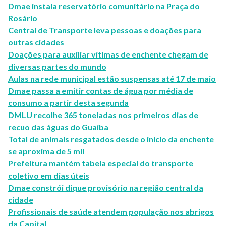
Dmae instala reservatório comunitário na Praça do
Rosário
Central de Transporte leva pessoas e doações para
outras cidades
Doações para auxiliar vítimas de enchente chegam de
diversas partes do mundo
Aulas na rede municipal estão suspensas até 17 de maio
Dmae passa a emitir contas de água por média de
consumo a partir desta segunda
DMLU recolhe 365 toneladas nos primeiros dias de
recuo das águas do Guaíba
Total de animais resgatados desde o início da enchente
se aproxima de 5 mil
Prefeitura mantém tabela especial do transporte
coletivo em dias úteis
Dmae constrói dique provisório na região central da
cidade
Profissionais de saúde atendem população nos abrigos
da Capital