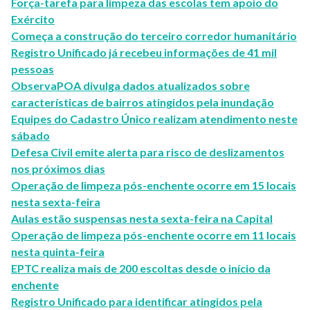
Força-tarefa para limpeza das escolas tem apoio do
Exército
Começa a construção do terceiro corredor humanitário
Registro Unificado já recebeu informações de 41 mil
pessoas
ObservaPOA divulga dados atualizados sobre
características de bairros atingidos pela inundação
Equipes do Cadastro Único realizam atendimento neste
sábado
Defesa Civil emite alerta para risco de deslizamentos
nos próximos dias
Operação de limpeza pós-enchente ocorre em 15 locais
nesta sexta-feira
Aulas estão suspensas nesta sexta-feira na Capital
Operação de limpeza pós-enchente ocorre em 11 locais
nesta quinta-feira
EPTC realiza mais de 200 escoltas desde o início da
enchente
Registro Unificado para identificar atingidos pela