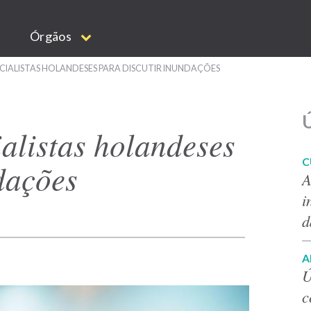
Órgãos
CIALISTAS HOLANDESES PARA DISCUTIR INUNDAÇÕES
Ú
alistas holandeses
C
dações
A
i
d
A
Ú
c