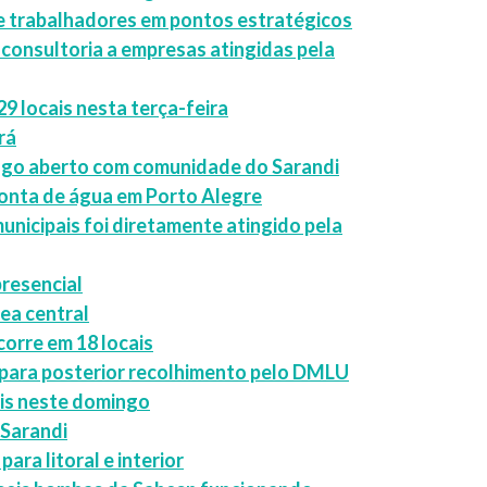
 e trabalhadores em pontos estratégicos
 consultoria a empresas atingidas pela
29 locais nesta terça-feira
rá
ogo aberto com comunidade do Sarandi
conta de água em Porto Alegre
unicipais foi diretamente atingido pela
resencial
rea central
orre em 18 locais
 para posterior recolhimento pelo DMLU
is neste domingo
 Sarandi
ara litoral e interior