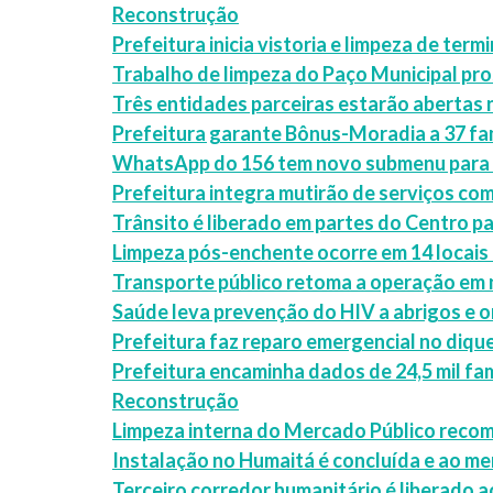
Reconstrução
Prefeitura inicia vistoria e limpeza de term
Trabalho de limpeza do Paço Municipal pro
Três entidades parceiras estarão abertas 
Prefeitura garante Bônus-Moradia a 37 fa
WhatsApp do 156 tem novo submenu para a
Prefeitura integra mutirão de serviços co
Trânsito é liberado em partes do Centro p
Limpeza pós-enchente ocorre em 14 locais 
Transporte público retoma a operação em 
Saúde leva prevenção do HIV a abrigos e
Prefeitura faz reparo emergencial no diqu
Prefeitura encaminha dados de 24,5 mil fam
Reconstrução
Limpeza interna do Mercado Público recom
Instalação no Humaitá é concluída e ao 
Terceiro corredor humanitário é liberado a