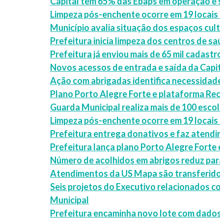
Capital tem 65% das Ebaps em operação e
Limpeza pós-enchente ocorre em 19 locais
Município avalia situação dos espaços cul
Prefeitura inicia limpeza dos centros de 
Prefeitura já enviou mais de 65 mil cadast
Novos acessos de entrada e saída da Capit
Ação com abrigadas identifica necessidad
Plano Porto Alegre Forte e plataforma Re
Guarda Municipal realiza mais de 100 esco
Limpeza pós-enchente ocorre em 19 locais 
Prefeitura entrega donativos e faz atend
Prefeitura lança plano Porto Alegre Forte
Número de acolhidos em abrigos reduz para
Atendimentos da US Mapa são transferido
Seis projetos do Executivo relacionados 
Municipal
Prefeitura encaminha novo lote com dados d