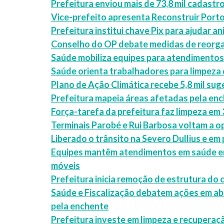
Prefeitura enviou mais de 73,8 mil cadastr
Vice-prefeito apresenta Reconstruir Port
Prefeitura institui chave Pix para ajudar a
Conselho do OP debate medidas de reorga
Saúde mobiliza equipes para atendimentos
Saúde orienta trabalhadores para limpeza
Plano de Ação Climática recebe 5,8 mil sug
Prefeitura mapeia áreas afetadas pela ench
Força-tarefa da prefeitura faz limpeza em 
Terminais Parobé e Rui Barbosa voltam a o
Liberado o trânsito na Severo Dullius e em
Equipes mantêm atendimentos em saúde em
móveis
Prefeitura inicia remoção de estrutura do
Saúde e Fiscalização debatem ações em ab
pela enchente
Prefeitura investe em limpeza e recuperaç