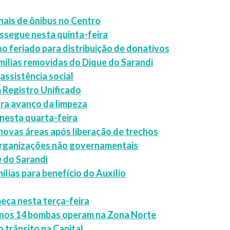
inais de ônibus no Centro
ssegue nesta quinta-feira
no feriado para distribuição de donativos
mílias removidas do Dique do Sarandi
ssistência social
m Registro Unificado
ara avanço da limpeza
nesta quarta-feira
novas áreas após liberação de trechos
 organizações não governamentais
e do Sarandi
ílias para benefício do Auxílio
eça nesta terça-feira
menos 14 bombas operam na Zona Norte
o trânsito na Capital