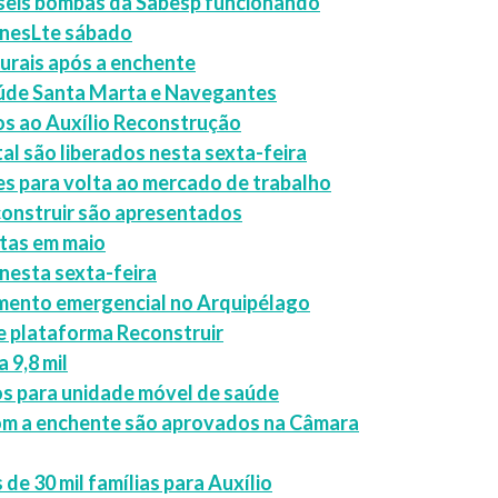
 seis bombas da Sabesp funcionando
 nesLte sábado
turais após a enchente
saúde Santa Marta e Navegantes
ros ao Auxílio Reconstrução
al são liberados nesta sexta-feira
es para volta ao mercado de trabalho
construir são apresentados
ltas em maio
nesta sexta-feira
imento emergencial no Arquipélago
 e plataforma Reconstruir
 9,8 mil
s para unidade móvel de saúde
com a enchente são aprovados na Câmara
e 30 mil famílias para Auxílio