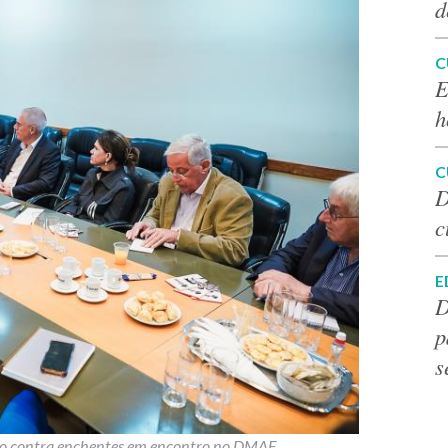
d
C
E
h
C
D
c
E
D
p
s
ção contra enchentes em encontro no DMAE