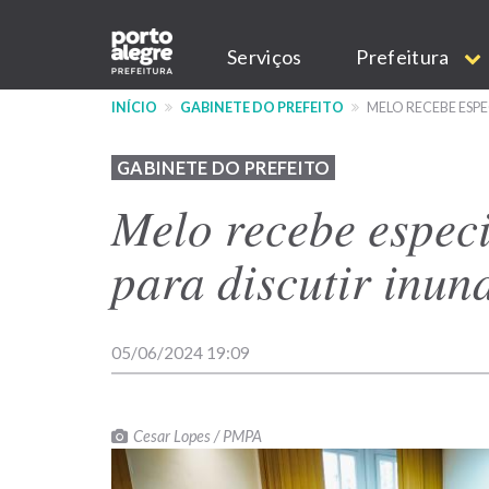
Pular
Main
para
Serviços
Prefeitura
o
navigation
conteúdo
INÍCIO
GABINETE DO PREFEITO
MELO RECEBE ESPE
principal
GABINETE DO PREFEITO
Melo recebe especi
para discutir inun
05/06/2024 19:09
Cesar Lopes / PMPA