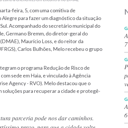
arta-feira, 5, com uma comitiva de
Alegre para fazer um diagnóstico da situação
 Sul. Acompanhado do secretário municipal do
G
de, Germano Bremm, do diretor-geral do
A
DMAE), Maurício Loss, e do reitor da
7
(UFRGS), Carlos Bulhões, Melo recebeu o grupo
G
P
 integram o programa Redução de Risco de
p
 com sede em Haia, e vinculado à Agência
v
rise Agency - RVO). Melo destacou que o
m soluções para recuperar a cidade e protegê-
G
A
6
ura parceria pode nos dar caminhos.
rtíssimo prazo, para que a cidade volte