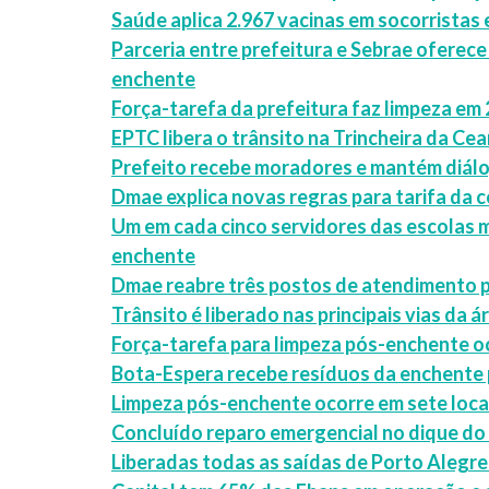
Saúde aplica 2.967 vacinas em socorristas
Parceria entre prefeitura e Sebrae oferece
enchente
Força-tarefa da prefeitura faz limpeza em 
EPTC libera o trânsito na Trincheira da Cea
Prefeito recebe moradores e mantém diál
Dmae explica novas regras para tarifa da 
Um em cada cinco servidores das escolas m
enchente
Dmae reabre três postos de atendimento p
Trânsito é liberado nas principais vias da á
Força-tarefa para limpeza pós-enchente oc
Bota-Espera recebe resíduos da enchente
Limpeza pós-enchente ocorre em sete loca
Concluído reparo emergencial no dique do
Liberadas todas as saídas de Porto Alegre p