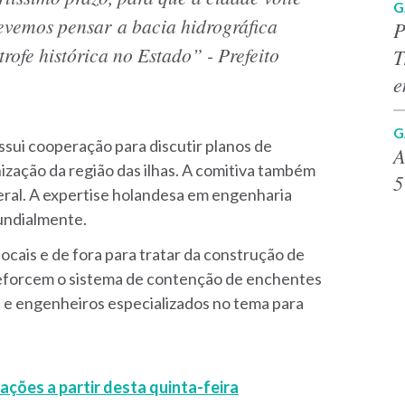
G
devemos pensar a bacia hidrográfica
P
ofe histórica no Estado” - Prefeito
T
e
G
ssui cooperação para discutir planos de
A
ização da região das ilhas. A comitiva também
5
deral. A expertise holandesa em engenharia
undialmente.
ocais e de fora para tratar da construção de
reforcem o sistema de contenção de enchentes
 e engenheiros especializados no tema para
ações a partir desta quinta-feira