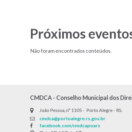
Menu
-
Site
Próximos evento
CMDCA
Não foram encontrados conteúdos.
CMDCA - Conselho Municipal dos Direi
João Pessoa, nº 1105 - Porto Alegre - RS.
cmdca@portoalegre.rs.gov.br
facebook.com/cmdcapoars