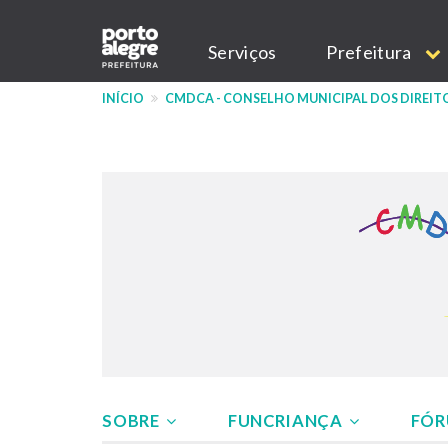
Pular
Main
para
Serviços
Prefeitura
o
navigation
conteúdo
INÍCIO
CMDCA - CONSELHO MUNICIPAL DOS DIREIT
principal
SOBRE
FUNCRIANÇA
FÓR