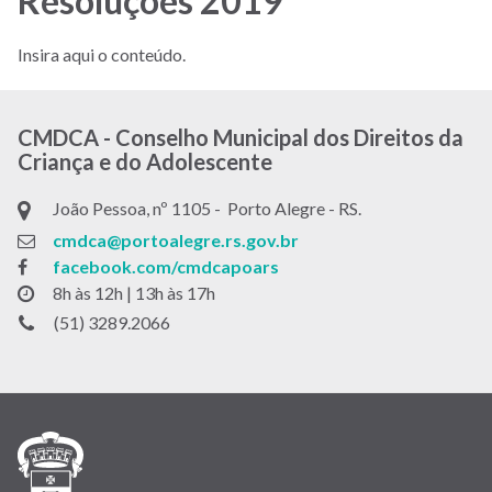
Resoluções 2019
Menu
-
Insira aqui o conteúdo.
Site
CMDCA
CMDCA - Conselho Municipal dos Direitos da
Criança e do Adolescente
João Pessoa, nº 1105 - Porto Alegre - RS.
cmdca@portoalegre.rs.gov.br
facebook.com/cmdcapoars
8h às 12h | 13h às 17h
(51) 3289.2066