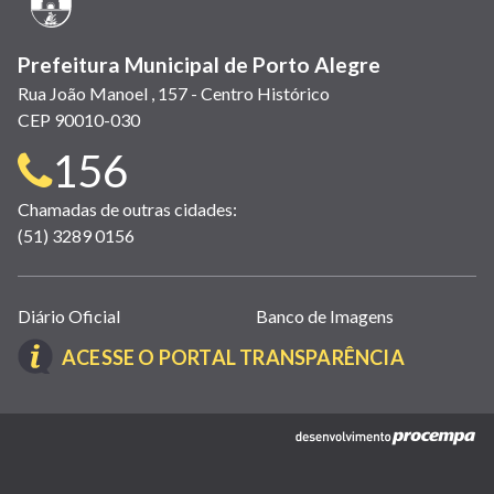
Prefeitura Municipal de Porto Alegre
Rua João Manoel , 157 - Centro Histórico
CEP 90010-030
Telefone
156
para
Chamadas de outras cidades:
(51) 3289 0156
contato:
Links
Diário Oficial
Banco de Imagens
úteis
(LINK
ACESSE O PORTAL TRANSPARÊNCIA
(abrem
ABRE
em
EM
nova
(link
NOVA
janela)
abre
JANELA)