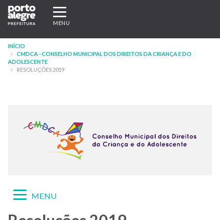
Pular
Expandir/recolher
para
navegação
MENU
o
conteúdo
INÍCIO
principal
CMDCA - CONSELHO MUNICIPAL DOS DIREITOS DA CRIANÇA E DO
ADOLESCENTE
RESOLUÇÕES 2019
Expandir/recolher
MENU
navegação