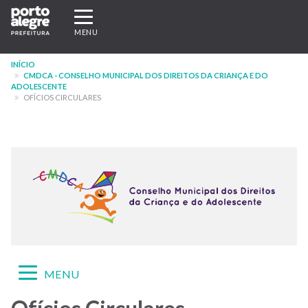
Pular
Expandir/recolher
para
navegação
MENU
o
conteúdo
INÍCIO
principal
CMDCA - CONSELHO MUNICIPAL DOS DIREITOS DA CRIANÇA E DO
ADOLESCENTE
OFÍCIOS CIRCULARES
Expandir/recolher
MENU
navegação