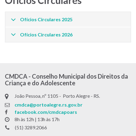
Ofícios Circulares
Menu
-
Site
Ofícios Circulares 2025
CMDCA
Ofícios Circulares 2026
CMDCA - Conselho Municipal dos Direitos da
Criança e do Adolescente
João Pessoa, nº 1105 - Porto Alegre - RS.
cmdca@portoalegre.rs.gov.br
facebook.com/cmdcapoars
8h às 12h | 13h às 17h
(51) 3289.2066