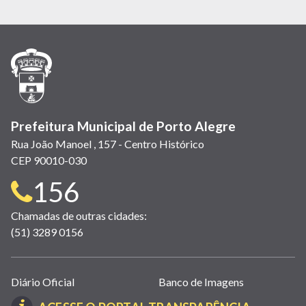
Prefeitura Municipal de Porto Alegre
Rua João Manoel , 157 - Centro Histórico
CEP 90010-030
Telefone
156
para
Chamadas de outras cidades:
(51) 3289 0156
contato:
Links
Diário Oficial
Banco de Imagens
úteis