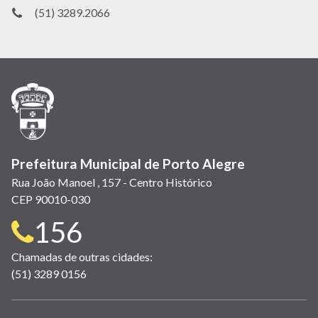
(51) 3289.2066
Prefeitura Municipal de Porto Alegre
Rua João Manoel , 157 - Centro Histórico
CEP 90010-030
Telefone
156
para
Chamadas de outras cidades:
(51) 3289 0156
contato: