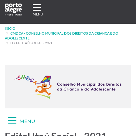
Pular
Expandir/recolher
para
navegação
MENU
o
conteúdo
INÍCIO
principal
CMDCA - CONSELHO MUNICIPAL DOS DIREITOS DA CRIANÇA E DO
ADOLESCENTE
EDITAL ITAÚ SOCIAL - 2021
Expandir/recolher
MENU
navegação