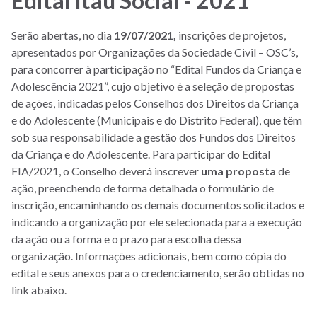
Edital Itaú Social - 2021
Menu
-
Serão abertas, no dia
19/07/2021,
inscrições de projetos,
Site
apresentados por Organizações da Sociedade Civil – OSC’s,
CMDCA
para concorrer à participação no “Edital Fundos da Criança e
Adolescência 2021”, cujo objetivo é a seleção de propostas
de ações, indicadas pelos Conselhos dos Direitos da Criança
e do Adolescente (Municipais e do Distrito Federal), que têm
sob sua responsabilidade a gestão dos Fundos dos Direitos
da Criança e do Adolescente. Para participar do Edital
FIA/2021, o Conselho deverá inscrever
uma proposta
de
ação, preenchendo de forma detalhada o formulário de
inscrição, encaminhando os demais documentos solicitados e
indicando a organização por ele selecionada para a execução
da ação ou a forma e o prazo para escolha dessa
organização. Informações adicionais, bem como cópia do
edital e seus anexos para o credenciamento, serão obtidas no
link abaixo.