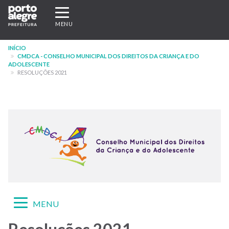
Pular
Expandir/recolher
para
navegação
MENU
o
conteúdo
INÍCIO
principal
CMDCA - CONSELHO MUNICIPAL DOS DIREITOS DA CRIANÇA E DO
ADOLESCENTE
RESOLUÇÕES 2021
Expandir/recolher
MENU
navegação