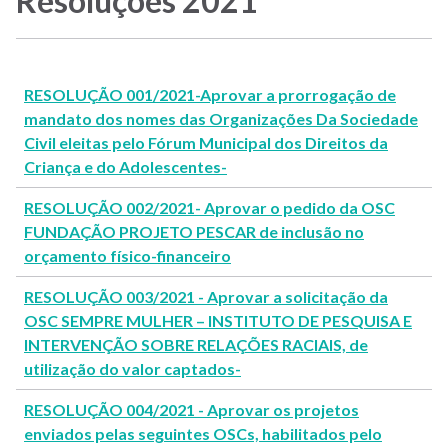
Resoluções 2021
Menu
-
Site
RESOLUÇÃO 001/2021-Aprovar a prorrogação de
CMDCA
mandato dos nomes das Organizações Da Sociedade
Civil eleitas pelo Fórum Municipal dos Direitos da
Criança e do Adolescentes-
RESOLUÇÃO 002/2021- Aprovar o pedido da OSC
FUNDAÇÃO PROJETO PESCAR de inclusão no
orçamento físico-financeiro
RESOLUÇÃO 003/2021 - Aprovar a solicitação da
OSC SEMPRE MULHER – INSTITUTO DE PESQUISA E
INTERVENÇÃO SOBRE RELAÇÕES RACIAIS, de
utilização do valor captados-
RESOLUÇÃO 004/2021 - Aprovar os projetos
enviados pelas seguintes OSCs, habilitados pelo