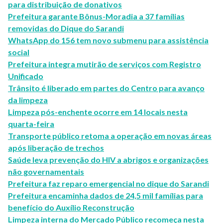
para distribuição de donativos
Prefeitura garante Bônus-Moradia a 37 famílias
removidas do Dique do Sarandi
WhatsApp do 156 tem novo submenu para assistência
social
Prefeitura integra mutirão de serviços com Registro
Unificado
Trânsito é liberado em partes do Centro para avanço
da limpeza
Limpeza pós-enchente ocorre em 14 locais nesta
quarta-feira
Transporte público retoma a operação em novas áreas
após liberação de trechos
Saúde leva prevenção do HIV a abrigos e organizações
não governamentais
Prefeitura faz reparo emergencial no dique do Sarandi
Prefeitura encaminha dados de 24,5 mil famílias para
benefício do Auxílio Reconstrução
Limpeza interna do Mercado Público recomeça nesta