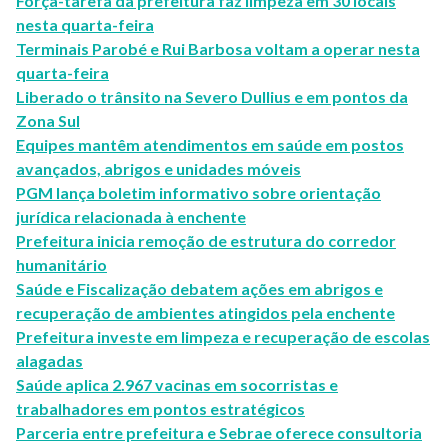
Força-tarefa da prefeitura faz limpeza em 30 locais
nesta quarta-feira
Terminais Parobé e Rui Barbosa voltam a operar nesta
quarta-feira
Liberado o trânsito na Severo Dullius e em pontos da
Zona Sul
Equipes mantêm atendimentos em saúde em postos
avançados, abrigos e unidades móveis
PGM lança boletim informativo sobre orientação
jurídica relacionada à enchente
Prefeitura inicia remoção de estrutura do corredor
humanitário
Saúde e Fiscalização debatem ações em abrigos e
recuperação de ambientes atingidos pela enchente
Prefeitura investe em limpeza e recuperação de escolas
alagadas
Saúde aplica 2.967 vacinas em socorristas e
trabalhadores em pontos estratégicos
Parceria entre prefeitura e Sebrae oferece consultoria