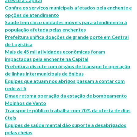
acesso à Capital
Confira os serviços municipais afetados pela enchente e
opções de atendimento
Saúde tem cinco unidades móveis para atendimento à
população afetada pelas enchentes
Prefeitura unifica doações de grande porte em Central
de Logística
Mais de 45 mil atividades econômicas foram
impactadas pela enchente na Capital
Prefeitura discute com órgãos de transporte operação
de linhas intermunicipais de ônibus
Equipes que atuam nos abrigos passam a contar com
rede wi-fi
Dmae retoma operação da estação de bombeamento
Moinhos de Vento
Transporte público trabalha com 70% da oferta de dias
úteis
Equipes de saúde mental dão suporte a desabrigados
pelas cheias