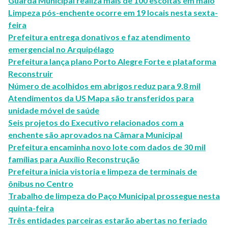
Guarda Municipal realiza mais de 100 escoltas em maio
Limpeza pós-enchente ocorre em 19 locais nesta sexta-
feira
Prefeitura entrega donativos e faz atendimento
emergencial no Arquipélago
Prefeitura lança plano Porto Alegre Forte e plataforma
Reconstruir
Número de acolhidos em abrigos reduz para 9,8 mil
Atendimentos da US Mapa são transferidos para
unidade móvel de saúde
Seis projetos do Executivo relacionados com a
enchente são aprovados na Câmara Municipal
Prefeitura encaminha novo lote com dados de 30 mil
famílias para Auxílio Reconstrução
Prefeitura inicia vistoria e limpeza de terminais de
ônibus no Centro
Trabalho de limpeza do Paço Municipal prossegue nesta
quinta-feira
Três entidades parceiras estarão abertas no feriado