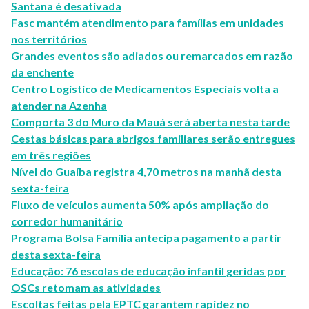
Santana é desativada
Fasc mantém atendimento para famílias em unidades
nos territórios
Grandes eventos são adiados ou remarcados em razão
da enchente
Centro Logístico de Medicamentos Especiais volta a
atender na Azenha
Comporta 3 do Muro da Mauá será aberta nesta tarde
Cestas básicas para abrigos familiares serão entregues
em três regiões
Nível do Guaíba registra 4,70 metros na manhã desta
sexta-feira
Fluxo de veículos aumenta 50% após ampliação do
corredor humanitário
Programa Bolsa Família antecipa pagamento a partir
desta sexta-feira
Educação: 76 escolas de educação infantil geridas por
OSCs retomam as atividades
Escoltas feitas pela EPTC garantem rapidez no