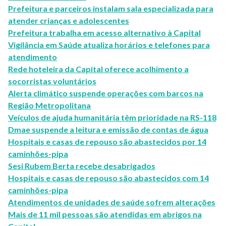
Prefeitura e parceiros instalam sala especializada para
atender crianças e adolescentes
Prefeitura trabalha em acesso alternativo à Capital
Vigilância em Saúde atualiza horários e telefones para
atendimento
Rede hoteleira da Capital oferece acolhimento a
socorristas voluntários
Alerta climático suspende operações com barcos na
Região Metropolitana
Veículos de ajuda humanitária têm prioridade na RS-118
Dmae suspende a leitura e emissão de contas de água
Hospitais e casas de repouso são abastecidos por 14
caminhões-pipa
Sesi Rubem Berta recebe desabrigados
Hospitais e casas de repouso são abastecidos com 14
caminhões-pipa
Atendimentos de unidades de saúde sofrem alterações
Mais de 11 mil pessoas são atendidas em abrigos na