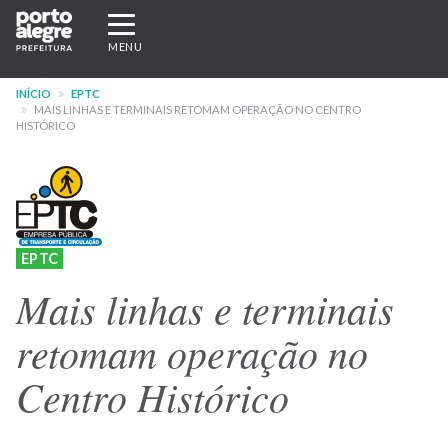
Pular
Expandir/recolher
para
navegação
MENU
o
conteúdo
INÍCIO
EPTC
principal
MAIS LINHAS E TERMINAIS RETOMAM OPERAÇÃO NO CENTRO
HISTÓRICO
EPTC
Mais linhas e terminais
retomam operação no
Centro Histórico