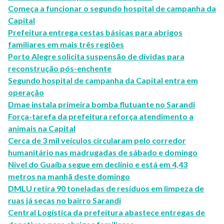
Começa a funcionar o segundo hospital de campanha da
Capital
Prefeitura entrega cestas básicas para abrigos
familiares em mais três regiões
Porto Alegre solicita suspensão de dívidas para
reconstrução pós-enchente
Segundo hospital de campanha da Capital entra em
operação
Dmae instala primeira bomba flutuante no Sarandi
Força-tarefa da prefeitura reforça atendimento a
animais na Capital
Cerca de 3 mil veículos circularam pelo corredor
humanitário nas madrugadas de sábado e domingo
Nível do Guaíba segue em declínio e está em 4,43
metros na manhã deste domingo
DMLU retira 90 toneladas de resíduos em limpeza de
ruas já secas no bairro Sarandi
Central Logística da prefeitura abastece entregas de