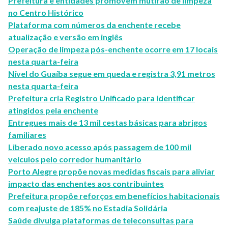
Prefeitura e entidades promovem mutirão de limpeza
no Centro Histórico
Plataforma com números da enchente recebe
atualização e versão em inglês
Operação de limpeza pós-enchente ocorre em 17 locais
nesta quarta-feira
Nível do Guaíba segue em queda e registra 3,91 metros
nesta quarta-feira
Prefeitura cria Registro Unificado para identificar
atingidos pela enchente
Entregues mais de 13 mil cestas básicas para abrigos
familiares
Liberado novo acesso após passagem de 100 mil
veículos pelo corredor humanitário
Porto Alegre propõe novas medidas fiscais para aliviar
impacto das enchentes aos contribuintes
Prefeitura propõe reforços em benefícios habitacionais
com reajuste de 185% no Estadia Solidária
Saúde divulga plataformas de teleconsultas para