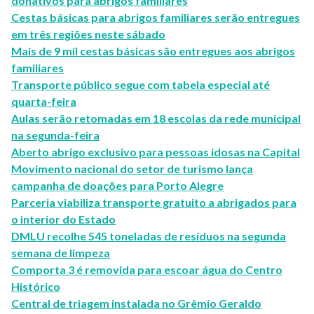
donativos para abrigos familiares
Cestas básicas para abrigos familiares serão entregues
em três regiões neste sábado
Mais de 9 mil cestas básicas são entregues aos abrigos
familiares
Transporte público segue com tabela especial até
quarta-feira
Aulas serão retomadas em 18 escolas da rede municipal
na segunda-feira
Aberto abrigo exclusivo para pessoas idosas na Capital
Movimento nacional do setor de turismo lança
campanha de doações para Porto Alegre
Parceria viabiliza transporte gratuito a abrigados para
o interior do Estado
DMLU recolhe 545 toneladas de resíduos na segunda
semana de limpeza
Comporta 3 é removida para escoar água do Centro
Histórico
Central de triagem instalada no Grêmio Geraldo