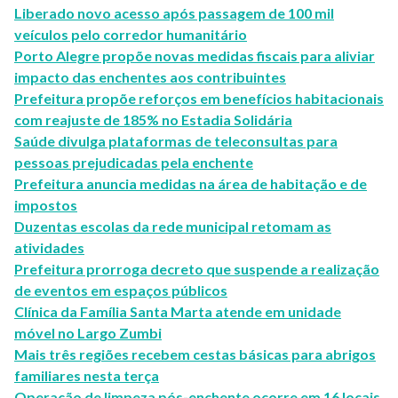
Liberado novo acesso após passagem de 100 mil
veículos pelo corredor humanitário
Porto Alegre propõe novas medidas fiscais para aliviar
impacto das enchentes aos contribuintes
Prefeitura propõe reforços em benefícios habitacionais
com reajuste de 185% no Estadia Solidária
Saúde divulga plataformas de teleconsultas para
pessoas prejudicadas pela enchente
Prefeitura anuncia medidas na área de habitação e de
impostos
Duzentas escolas da rede municipal retomam as
atividades
Prefeitura prorroga decreto que suspende a realização
de eventos em espaços públicos
Clínica da Família Santa Marta atende em unidade
móvel no Largo Zumbi
Mais três regiões recebem cestas básicas para abrigos
familiares nesta terça
Operação de limpeza pós-enchente ocorre em 16 locais