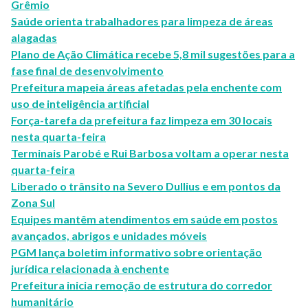
Grêmio
Saúde orienta trabalhadores para limpeza de áreas
alagadas
Plano de Ação Climática recebe 5,8 mil sugestões para a
fase final de desenvolvimento
Prefeitura mapeia áreas afetadas pela enchente com
uso de inteligência artificial
Força-tarefa da prefeitura faz limpeza em 30 locais
nesta quarta-feira
Terminais Parobé e Rui Barbosa voltam a operar nesta
quarta-feira
Liberado o trânsito na Severo Dullius e em pontos da
Zona Sul
Equipes mantêm atendimentos em saúde em postos
avançados, abrigos e unidades móveis
PGM lança boletim informativo sobre orientação
jurídica relacionada à enchente
Prefeitura inicia remoção de estrutura do corredor
humanitário