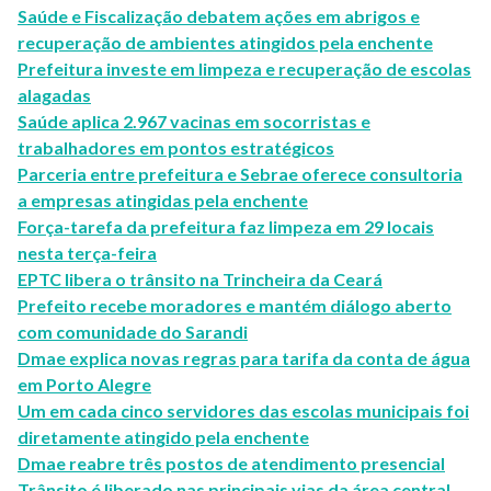
Saúde e Fiscalização debatem ações em abrigos e
recuperação de ambientes atingidos pela enchente
Prefeitura investe em limpeza e recuperação de escolas
alagadas
Saúde aplica 2.967 vacinas em socorristas e
trabalhadores em pontos estratégicos
Parceria entre prefeitura e Sebrae oferece consultoria
a empresas atingidas pela enchente
Força-tarefa da prefeitura faz limpeza em 29 locais
nesta terça-feira
EPTC libera o trânsito na Trincheira da Ceará
Prefeito recebe moradores e mantém diálogo aberto
com comunidade do Sarandi
Dmae explica novas regras para tarifa da conta de água
em Porto Alegre
Um em cada cinco servidores das escolas municipais foi
diretamente atingido pela enchente
Dmae reabre três postos de atendimento presencial
Trânsito é liberado nas principais vias da área central