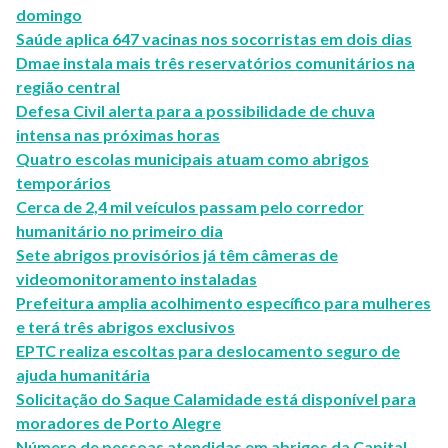
domingo
Saúde aplica 647 vacinas nos socorristas em dois dias
Dmae instala mais três reservatórios comunitários na
região central
Defesa Civil alerta para a possibilidade de chuva
intensa nas próximas horas
Quatro escolas municipais atuam como abrigos
temporários
Cerca de 2,4 mil veículos passam pelo corredor
humanitário no primeiro dia
Sete abrigos provisórios já têm câmeras de
videomonitoramento instaladas
Prefeitura amplia acolhimento específico para mulheres
e terá três abrigos exclusivos
EPTC realiza escoltas para deslocamento seguro de
ajuda humanitária
Solicitação do Saque Calamidade está disponível para
moradores de Porto Alegre
Número de pessoas atendidas em abrigos da Capital