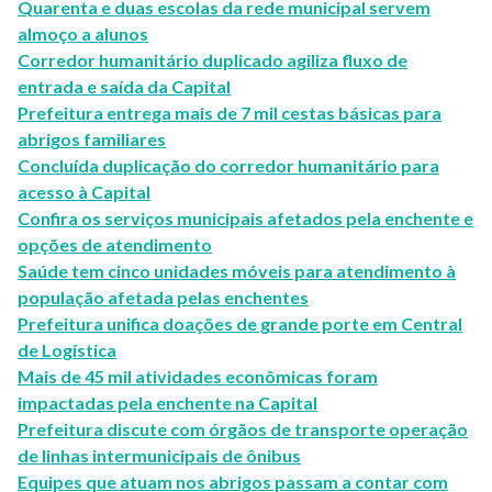
Quarenta e duas escolas da rede municipal servem
almoço a alunos
Corredor humanitário duplicado agiliza fluxo de
entrada e saída da Capital
Prefeitura entrega mais de 7 mil cestas básicas para
abrigos familiares
Concluída duplicação do corredor humanitário para
acesso à Capital
Confira os serviços municipais afetados pela enchente e
opções de atendimento
Saúde tem cinco unidades móveis para atendimento à
população afetada pelas enchentes
Prefeitura unifica doações de grande porte em Central
de Logística
Mais de 45 mil atividades econômicas foram
impactadas pela enchente na Capital
Prefeitura discute com órgãos de transporte operação
de linhas intermunicipais de ônibus
Equipes que atuam nos abrigos passam a contar com