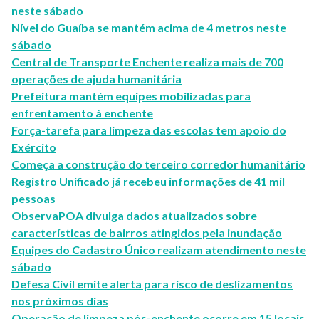
neste sábado
Nível do Guaíba se mantém acima de 4 metros neste
sábado
Central de Transporte Enchente realiza mais de 700
operações de ajuda humanitária
Prefeitura mantém equipes mobilizadas para
enfrentamento à enchente
Força-tarefa para limpeza das escolas tem apoio do
Exército
Começa a construção do terceiro corredor humanitário
Registro Unificado já recebeu informações de 41 mil
pessoas
ObservaPOA divulga dados atualizados sobre
características de bairros atingidos pela inundação
Equipes do Cadastro Único realizam atendimento neste
sábado
Defesa Civil emite alerta para risco de deslizamentos
nos próximos dias
Operação de limpeza pós-enchente ocorre em 15 locais