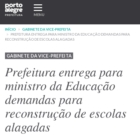
Pular
Expandir/recolher
para
navegação
MENU
o
conteúdo
INÍCIO
GABINETE DA VICE-PREFEITA
principal
PREFEITURA ENTREGA PARA MINISTRO DA EDUCAÇÃO DEMANDAS PARA
RECONSTRUÇÃO DE ESCOLAS ALAGADAS
GABINETE DA VICE-PREFEITA
Prefeitura entrega para
ministro da Educação
demandas para
reconstrução de escolas
alagadas