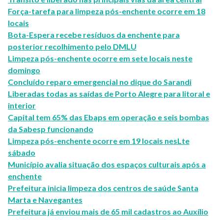
Força-tarefa para limpeza pós-enchente ocorre em 18
locais
Bota-Espera recebe resíduos da enchente para
posterior recolhimento pelo DMLU
Limpeza pós-enchente ocorre em sete locais neste
domingo
Concluído reparo emergencial no dique do Sarandi
Liberadas todas as saídas de Porto Alegre para litoral e
interior
Capital tem 65% das Ebaps em operação e seis bombas
da Sabesp funcionando
Limpeza pós-enchente ocorre em 19 locais nesLte
sábado
Município avalia situação dos espaços culturais após a
enchente
Prefeitura inicia limpeza dos centros de saúde Santa
Marta e Navegantes
Prefeitura já enviou mais de 65 mil cadastros ao Auxílio