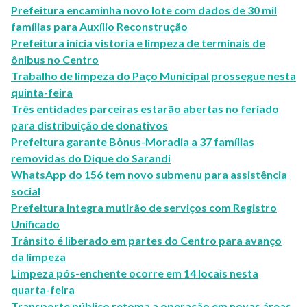
Prefeitura encaminha novo lote com dados de 30 mil
famílias para Auxílio Reconstrução
Prefeitura inicia vistoria e limpeza de terminais de
ônibus no Centro
Trabalho de limpeza do Paço Municipal prossegue nesta
quinta-feira
Três entidades parceiras estarão abertas no feriado
para distribuição de donativos
Prefeitura garante Bônus-Moradia a 37 famílias
removidas do Dique do Sarandi
WhatsApp do 156 tem novo submenu para assistência
social
Prefeitura integra mutirão de serviços com Registro
Unificado
Trânsito é liberado em partes do Centro para avanço
da limpeza
Limpeza pós-enchente ocorre em 14 locais nesta
quarta-feira
Transporte público retoma a operação em novas áreas