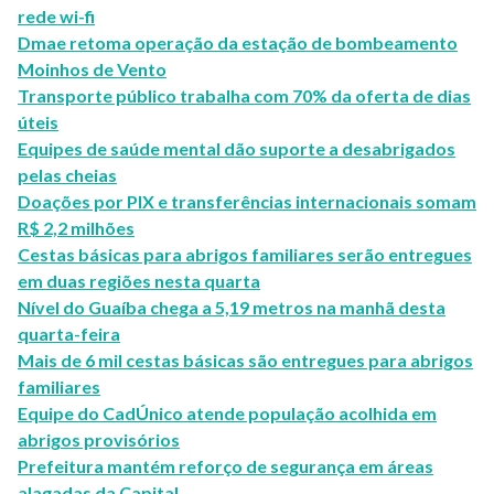
rede wi-fi
Dmae retoma operação da estação de bombeamento
Moinhos de Vento
Transporte público trabalha com 70% da oferta de dias
úteis
Equipes de saúde mental dão suporte a desabrigados
pelas cheias
Doações por PIX e transferências internacionais somam
R$ 2,2 milhões
Cestas básicas para abrigos familiares serão entregues
em duas regiões nesta quarta
Nível do Guaíba chega a 5,19 metros na manhã desta
quarta-feira
Mais de 6 mil cestas básicas são entregues para abrigos
familiares
Equipe do CadÚnico atende população acolhida em
abrigos provisórios
Prefeitura mantém reforço de segurança em áreas
alagadas da Capital