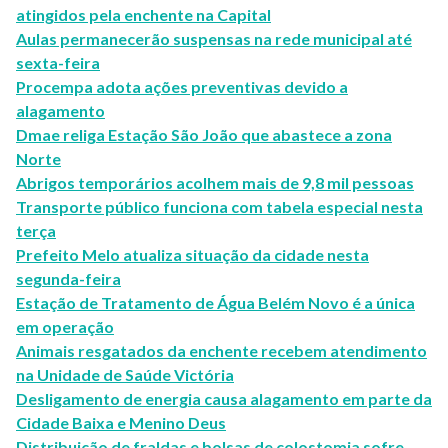
atingidos pela enchente na Capital
Aulas permanecerão suspensas na rede municipal até
sexta-feira
Procempa adota ações preventivas devido a
alagamento
Dmae religa Estação São João que abastece a zona
Norte
Abrigos temporários acolhem mais de 9,8 mil pessoas
Transporte público funciona com tabela especial nesta
terça
Prefeito Melo atualiza situação da cidade nesta
segunda-feira
Estação de Tratamento de Água Belém Novo é a única
em operação
Animais resgatados da enchente recebem atendimento
na Unidade de Saúde Victória
Desligamento de energia causa alagamento em parte da
Cidade Baixa e Menino Deus
Distribuição de fraldas e bolsas de colostomia sofre