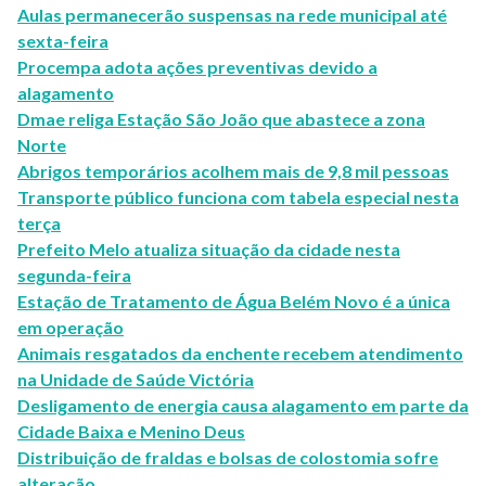
Aulas permanecerão suspensas na rede municipal até
sexta-feira
Procempa adota ações preventivas devido a
alagamento
Dmae religa Estação São João que abastece a zona
Norte
Abrigos temporários acolhem mais de 9,8 mil pessoas
Transporte público funciona com tabela especial nesta
terça
Prefeito Melo atualiza situação da cidade nesta
segunda-feira
Estação de Tratamento de Água Belém Novo é a única
em operação
Animais resgatados da enchente recebem atendimento
na Unidade de Saúde Victória
Desligamento de energia causa alagamento em parte da
Cidade Baixa e Menino Deus
Distribuição de fraldas e bolsas de colostomia sofre
alteração