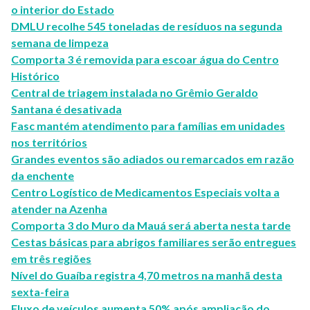
o interior do Estado
DMLU recolhe 545 toneladas de resíduos na segunda
semana de limpeza
Comporta 3 é removida para escoar água do Centro
Histórico
Central de triagem instalada no Grêmio Geraldo
Santana é desativada
Fasc mantém atendimento para famílias em unidades
nos territórios
Grandes eventos são adiados ou remarcados em razão
da enchente
Centro Logístico de Medicamentos Especiais volta a
atender na Azenha
Comporta 3 do Muro da Mauá será aberta nesta tarde
Cestas básicas para abrigos familiares serão entregues
em três regiões
Nível do Guaíba registra 4,70 metros na manhã desta
sexta-feira
Fluxo de veículos aumenta 50% após ampliação do