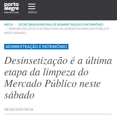
Pular
Expandir/recolher
para
navegação
MENU
o
conteúdo
INÍCIO
SECRETARIA MUNICIPAL DE ADMINISTRAÇÃO E PATRIMÔNIO
principal
DESINSETIZAÇÃO É A ÚLTIMA ETAPA DA LIMPEZA DO MERCADO PÚBLICO
NESTE SÁBADO
ADMINISTRAÇÃO E PATRIMÔNIO
Desinsetização é a última
etapa da limpeza do
Mercado Público neste
sábado
08/06/2024 09:56