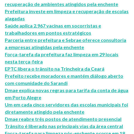
recuperação de ambientes atingidos pela enchente
Prefeitura investe em limpeza e recuperação de escolas
alagadas
Saúde aplica 2.967 vacinas em socorristas e
trabalhadores em pontos estratégicos
Parceria entre prefeitura e Sebrae oferece consultoria
a empresas atingidas pela enchente
Força-tarefa da prefeitura faz limpeza em 29 locais
nesta terça-feira
EPTC libera o trânsito na Trincheira da Ceará
Prefeito recebe moradores e mantém diálogo aberto
com comunidade do Sarandi
Dmae explica novas regras para tarifa da conta de água
em Porto Alegre
Um em cada cinco servidores das escolas municipais foi
diretamente atingido pela enchente
Dmae reabre três postos de atendimento presencial
Trânsito é liberado nas principais vias da área central
Força-tarefa para limpeza pós-enchente ocorre em 18