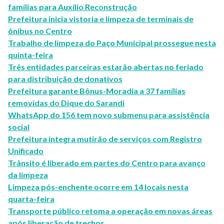
famílias para Auxílio Reconstrução
Prefeitura inicia vistoria e limpeza de terminais de
ônibus no Centro
Trabalho de limpeza do Paço Municipal prossegue nesta
quinta-feira
Três entidades parceiras estarão abertas no feriado
para distribuição de donativos
Prefeitura garante Bônus-Moradia a 37 famílias
removidas do Dique do Sarandi
WhatsApp do 156 tem novo submenu para assistência
social
Prefeitura integra mutirão de serviços com Registro
Unificado
Trânsito é liberado em partes do Centro para avanço
da limpeza
Limpeza pós-enchente ocorre em 14 locais nesta
quarta-feira
Transporte público retoma a operação em novas áreas
após liberação de trechos