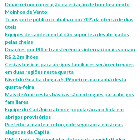
Dmae retoma operação da estação de bombeamento
Moinhos de Vento
Transporte público trabalha com 70% da oferta de dias
úteis
Equipes de saúde mental dão suporte a desabrigados
pelas cheias
Doações por PIX e transferências internacionais somam
R$ 2,2 milhões
Cestas básicas para abrigos familiares serão entregues
em duas regiões nesta quarta
Nível do Guaíba chega a 5,19 metros na manhã desta
quarta-feira
Mais de 6 mil cestas básicas são entregues para abrigos
familiares
Equipe do CadÚnico atende população acolhida em
abrigos provisórios
Prefeitura mantém reforço de segurança em áreas
alagadas da Capital
DMLU retira 25 toneladas de lodo da avenida Padre