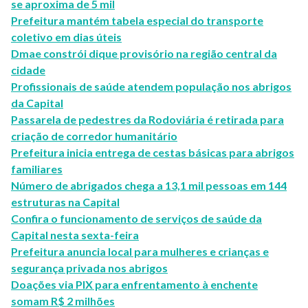
se aproxima de 5 mil
Prefeitura mantém tabela especial do transporte
coletivo em dias úteis
Dmae constrói dique provisório na região central da
cidade
Profissionais de saúde atendem população nos abrigos
da Capital
Passarela de pedestres da Rodoviária é retirada para
criação de corredor humanitário
Prefeitura inicia entrega de cestas básicas para abrigos
familiares
Número de abrigados chega a 13,1 mil pessoas em 144
estruturas na Capital
Confira o funcionamento de serviços de saúde da
Capital nesta sexta-feira
Prefeitura anuncia local para mulheres e crianças e
segurança privada nos abrigos
Doações via PIX para enfrentamento à enchente
somam R$ 2 milhões