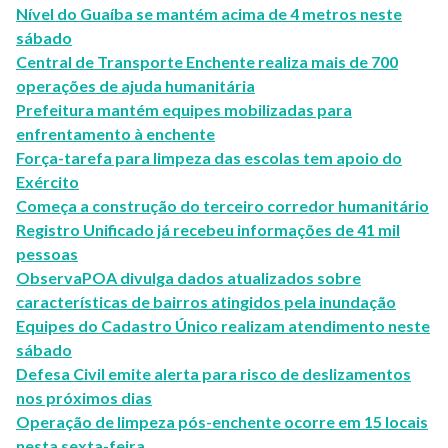
Nível do Guaíba se mantém acima de 4 metros neste
sábado
Central de Transporte Enchente realiza mais de 700
operações de ajuda humanitária
Prefeitura mantém equipes mobilizadas para
enfrentamento à enchente
Força-tarefa para limpeza das escolas tem apoio do
Exército
Começa a construção do terceiro corredor humanitário
Registro Unificado já recebeu informações de 41 mil
pessoas
ObservaPOA divulga dados atualizados sobre
características de bairros atingidos pela inundação
Equipes do Cadastro Único realizam atendimento neste
sábado
Defesa Civil emite alerta para risco de deslizamentos
nos próximos dias
Operação de limpeza pós-enchente ocorre em 15 locais
nesta sexta-feira