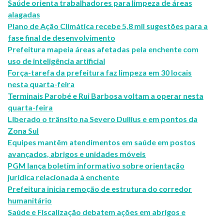
Saúde orienta trabalhadores para limpeza de áreas
alagadas
Plano de Ação Climática recebe 5,8 mil sugestões para a
fase final de desenvolvimento
Prefeitura mapeia áreas afetadas pela enchente com
uso de inteligência artificial
Força-tarefa da prefeitura faz limpeza em 30 locais
nesta quarta-feira
Terminais Parobé e Rui Barbosa voltam a operar nesta
quarta-feira
Liberado o trânsito na Severo Dullius e em pontos da
Zona Sul
Equipes mantêm atendimentos em saúde em postos
avançados, abrigos e unidades móveis
PGM lança boletim informativo sobre orientação
jurídica relacionada à enchente
Prefeitura inicia remoção de estrutura do corredor
humanitário
Saúde e Fiscalização debatem ações em abrigos e