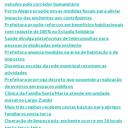
veículos pelo corredor humanitário
Porto Alegre propõe novas medidas fiscais para aliviar
impacto das enchentes aos contribuintes
Prefeitura propõe reforços em benefícios habitacionais
com reajuste de 185% no Estadia Solidária
Saúde divulga plataformas de teleconsultas para
pessoas prejudicadas pela enchente
Prefeitura anuncia medidas na área de habitação e de
impostos
Duzentas escolas da rede municipal retomam as
atividades
Prefeitura prorroga decreto que suspende a realização
de eventos em espaços públicos
Clínica da Família Santa Marta atende em unidade
móvel no Largo Zumbi
Mais três regiões recebem cestas básicas para abrigos
familiares nesta terça
Operação de limpeza pós-enchente ocorre em 16 locais
nesta terça-feira