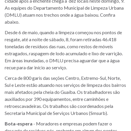
cidade após a enchente chega a dez locais neste domingo, 9.
As equipes do Departamento Municipal de Limpeza Urbana
(DMLU) atuam nos trechos onde a água baixou. Confira
abaixo.
Desde 6 de maio, quando a limpeza começou nos pontos de
resgate, até a noite de sábado, 8, foram retiradas 46.418
toneladas de resíduos das ruas, como restos de móveis
estragados, raspagem de lodo acumulado e lixo de varrição.
Em áreas inundadas, o DMLU precisa aguardar que a água
recue para dar início ao serviço.
Cerca de 800 garis das seções Centro, Extremo-Sul, Norte,
Sul e Leste estão atuando nos serviços de limpeza dos bairros
mais afetados pela cheia do Guaíba. Os trabalhadores são
auxiliados por 390 equipamentos, entre caminhões e
retroescavadeiras. Os trabalhos são coordenados pela
Secretaria Municipal de Serviços Urbanos (Smsurb).
Bota-espera
- Moradores e empresas podem fazer o
descarte de resíduos pós-enchente em algum dos pontos