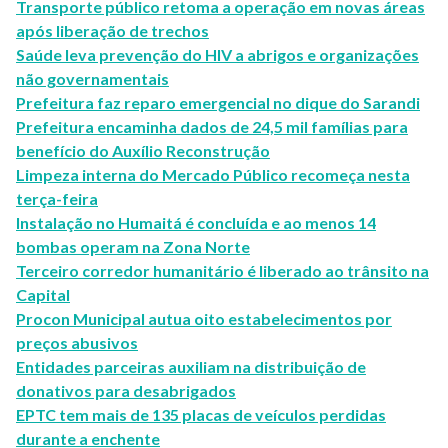
Transporte público retoma a operação em novas áreas
após liberação de trechos
Saúde leva prevenção do HIV a abrigos e organizações
não governamentais
Prefeitura faz reparo emergencial no dique do Sarandi
Prefeitura encaminha dados de 24,5 mil famílias para
benefício do Auxílio Reconstrução
Limpeza interna do Mercado Público recomeça nesta
terça-feira
Instalação no Humaitá é concluída e ao menos 14
bombas operam na Zona Norte
Terceiro corredor humanitário é liberado ao trânsito na
Capital
Procon Municipal autua oito estabelecimentos por
preços abusivos
Entidades parceiras auxiliam na distribuição de
donativos para desabrigados
EPTC tem mais de 135 placas de veículos perdidas
durante a enchente