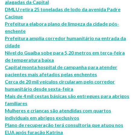
alagadas da Capital
DMLU retira 25 toneladas de lodo da avenida Padre
Cacique
Prefeitura elabora plano de limpeza da cidade pós-
enchente
Prefeitura amplia corredor humanitário na entrada da
cidade
Nível do Guaíba sobe para 5,20 metros em terça-feira
de temperatura baixa
Capital monta hospital de campanha para atender
pacientes mais afetados pelas enchentes
Cerca de 20 mil veículos circularam pelo corredor
humanitário desde sexta-feira
Mais de 4 mil cestas básicas são entregues para abrigos
familiares
Mulheres e crianças são atendidas com quartos
individuais em abrigos exclusivos
Plano de recuperação terá consultoria que atuou nos
EUA após furacão Katrina