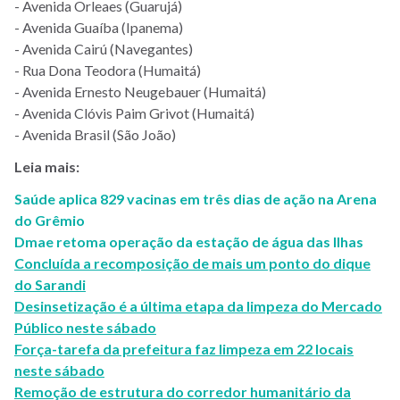
- Avenida Orleaes (Guarujá)
- Avenida Guaíba (Ipanema)
- Avenida Cairú (Navegantes)
- Rua Dona Teodora (Humaitá)
- Avenida Ernesto Neugebauer (Humaitá)
- Avenida Clóvis Paim Grivot (Humaitá)
- Avenida Brasil (São João)
Leia mais:
Saúde aplica 829 vacinas em três dias de ação na Arena
do Grêmio
Dmae retoma operação da estação de água das Ilhas
Concluída a recomposição de mais um ponto do dique
do Sarandi
Desinsetização é a última etapa da limpeza do Mercado
Público neste sábado
Força-tarefa da prefeitura faz limpeza em 22 locais
neste sábado
Remoção de estrutura do corredor humanitário da