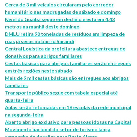
Cerca de 3 mil veículos circularam pelo corredor
humanitário nas madrugadas de sábado e domingo
Nível do Guaíba segue em declínio e está em 4,43
metros na manhã deste domingo
DMLU retira 90 toneladas de resíduos em limpeza de
ruas já secas no bairro Sarandi
Central Logística da prefeitura abastece entregas de
donativos para abrigos familiares
Cestas básicas para abrigos familiares serão entregues
em três regiões neste sábado
Mais de 9 mil cestas básicas são entregues aos abrigos
familiares
Transporte público segue com tabela especial até
quarta-feira
Aulas serão retomadas em 18 escolas da rede municipal
na segunda-feira
Aberto abrigo exclusivo para pessoas idosas na Capital
Movimento nacional do setor de turismo lança
campanha de doações para Porto Alegre