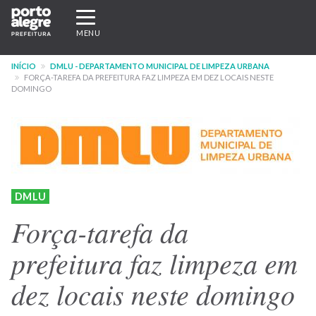
Pular
Expandir/recolher
para
navegação
MENU
o
conteúdo
INÍCIO
DMLU - DEPARTAMENTO MUNICIPAL DE LIMPEZA URBANA
principal
FORÇA-TAREFA DA PREFEITURA FAZ LIMPEZA EM DEZ LOCAIS NESTE
DOMINGO
DMLU
Força-tarefa da
prefeitura faz limpeza em
dez locais neste domingo