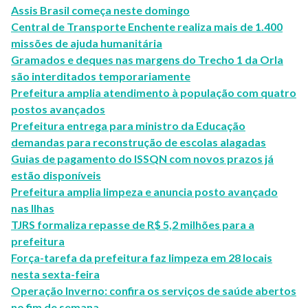
Assis Brasil começa neste domingo
Central de Transporte Enchente realiza mais de 1.400
missões de ajuda humanitária
Gramados e deques nas margens do Trecho 1 da Orla
são interditados temporariamente
Prefeitura amplia atendimento à população com quatro
postos avançados
Prefeitura entrega para ministro da Educação
demandas para reconstrução de escolas alagadas
Guias de pagamento do ISSQN com novos prazos já
estão disponíveis
Prefeitura amplia limpeza e anuncia posto avançado
nas Ilhas
TJRS formaliza repasse de R$ 5,2 milhões para a
prefeitura
Força-tarefa da prefeitura faz limpeza em 28 locais
nesta sexta-feira
Operação Inverno: confira os serviços de saúde abertos
no fim de semana