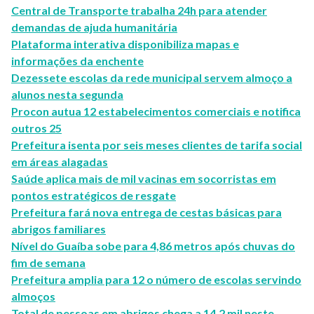
Central de Transporte trabalha 24h para atender
demandas de ajuda humanitária
Plataforma interativa disponibiliza mapas e
informações da enchente
Dezessete escolas da rede municipal servem almoço a
alunos nesta segunda
Procon autua 12 estabelecimentos comerciais e notifica
outros 25
Prefeitura isenta por seis meses clientes de tarifa social
em áreas alagadas
Saúde aplica mais de mil vacinas em socorristas em
pontos estratégicos de resgate
Prefeitura fará nova entrega de cestas básicas para
abrigos familiares
Nível do Guaíba sobe para 4,86 metros após chuvas do
fim de semana
Prefeitura amplia para 12 o número de escolas servindo
almoços
Total de pessoas em abrigos chega a 14,2 mil neste