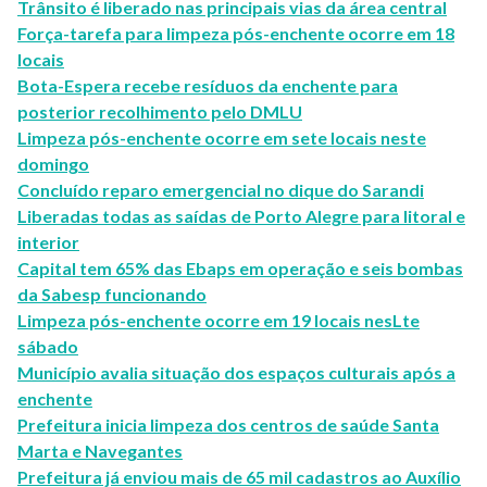
Trânsito é liberado nas principais vias da área central
Força-tarefa para limpeza pós-enchente ocorre em 18
locais
Bota-Espera recebe resíduos da enchente para
posterior recolhimento pelo DMLU
Limpeza pós-enchente ocorre em sete locais neste
domingo
Concluído reparo emergencial no dique do Sarandi
Liberadas todas as saídas de Porto Alegre para litoral e
interior
Capital tem 65% das Ebaps em operação e seis bombas
da Sabesp funcionando
Limpeza pós-enchente ocorre em 19 locais nesLte
sábado
Município avalia situação dos espaços culturais após a
enchente
Prefeitura inicia limpeza dos centros de saúde Santa
Marta e Navegantes
Prefeitura já enviou mais de 65 mil cadastros ao Auxílio