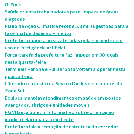
Grêmio
Saúde orienta trabalhadores para limpeza de áreas
alagadas
Plano de Ação Climática recebe 5,8 mil sugestões para a
fase final de desenvolvimento
Prefeitura mapeia áreas afetadas pela enchente com
uso de inteligência artificial
Força-tarefa da prefeitura faz limpeza em 30 locais
nesta quarta-feira
Terminais Parobé e Rui Barbosa voltam a operar nesta
quarta-feira
Liberado o trânsito na Severo Dullius e em pontos da
Zona Sul
Equipes mantêm atendimentos em saúde em postos
avançados, abrigos e unidades móveis
PGM lança boletim informativo sobre orientação
jurídica relacionada à enchente
Prefeitura inicia remoção de estrutura do corredor
humanitário