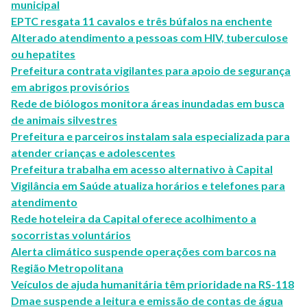
municipal
EPTC resgata 11 cavalos e três búfalos na enchente
Alterado atendimento a pessoas com HIV, tuberculose
ou hepatites
Prefeitura contrata vigilantes para apoio de segurança
em abrigos provisórios
Rede de biólogos monitora áreas inundadas em busca
de animais silvestres
Prefeitura e parceiros instalam sala especializada para
atender crianças e adolescentes
Prefeitura trabalha em acesso alternativo à Capital
Vigilância em Saúde atualiza horários e telefones para
atendimento
Rede hoteleira da Capital oferece acolhimento a
socorristas voluntários
Alerta climático suspende operações com barcos na
Região Metropolitana
Veículos de ajuda humanitária têm prioridade na RS-118
Dmae suspende a leitura e emissão de contas de água