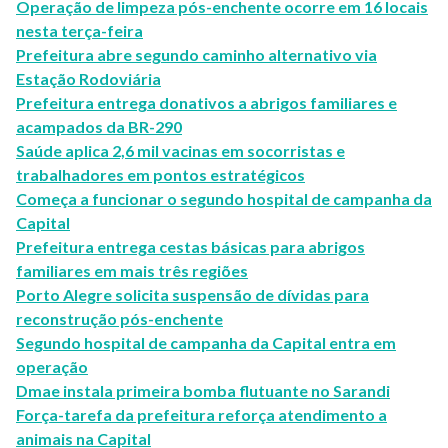
Operação de limpeza pós-enchente ocorre em 16 locais
nesta terça-feira
Prefeitura abre segundo caminho alternativo via
Estação Rodoviária
Prefeitura entrega donativos a abrigos familiares e
acampados da BR-290
Saúde aplica 2,6 mil vacinas em socorristas e
trabalhadores em pontos estratégicos
Começa a funcionar o segundo hospital de campanha da
Capital
Prefeitura entrega cestas básicas para abrigos
familiares em mais três regiões
Porto Alegre solicita suspensão de dívidas para
reconstrução pós-enchente
Segundo hospital de campanha da Capital entra em
operação
Dmae instala primeira bomba flutuante no Sarandi
Força-tarefa da prefeitura reforça atendimento a
animais na Capital