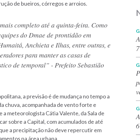
ução de bueiros, córregos e arroios.
ais completo até a quinta-feira. Como
G
 equipes do Dmae de prontidão em
A
Humaitá, Anchieta e Ilhas, entre outras, e
7
eradores para manter as casas de
tico de temporal” - Prefeito Sebastião
G
P
p
v
opolitana, a previsão é de mudança no tempo a
a da chuva, acompanhada de vento forte e
G
 a meteorologista Cátia Valente, da Sala de
A
icar sobre a Capital, com acumulados de até
6
u que a precipitação não deve repercutir em
gamentos na área urbana.