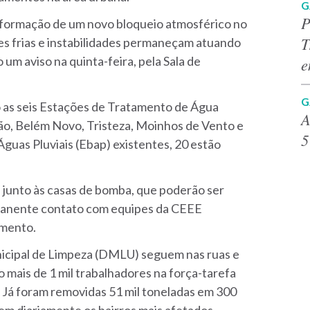
G
P
a formação de um novo bloqueio atmosférico no
T
tes frias e instabilidades permaneçam atuando
o um aviso na quinta-feira, pela Sala de
e
G
 as seis Estações de Tratamento de Água
A
ão, Belém Novo, Tristeza, Moinhos de Vento e
5
uas Pluviais (Ebap) existentes, 20 estão
 junto às casas de bomba, que poderão ser
rmanente contato com equipes da CEEE
imento.
icipal de Limpeza (DMLU) seguem nas ruas e
 mais de 1 mil trabalhadores na força-tarefa
 Já foram removidas 51 mil toneladas em 300
m diariamente os bairros mais afetados.