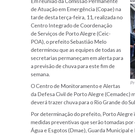
Em reunião da Comissão Permanente
de Atuação em Emergência (Copae) na
tarde desta terça-feira, 11, realizada no
Centro
Integrado de Coordenação
de
Serviços
de Porto Alegre (
Ceic
-
POA)
,
o prefeito Sebastião Melo
determinou que as equipes de todas as
secretarias permaneçam em alerta para
a previsão de chuva para este fim de
semana.
Pr
O Centro de Monitoramento e Alertas
da Defesa Civil de Porto Alegre (Cemadec) mo
deverá trazer chuva para o Rio Grande do Sul a
Por determinação do prefeito, Porto Alegre 
medidas preventivas que serão tomadas po
Água e Esgotos (Dmae), Guarda Municipal e De