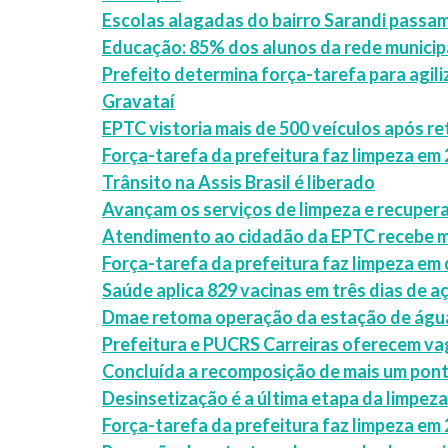
Escolas alagadas do bairro Sarandi passam
Educação: 85% dos alunos da rede municip
Prefeito determina força-tarefa para agili
Gravataí
EPTC vistoria mais de 500 veículos após re
Força-tarefa da prefeitura faz limpeza em
Trânsito na Assis Brasil é liberado
Avançam os serviços de limpeza e recuper
Atendimento ao cidadão da EPTC recebe m
Força-tarefa da prefeitura faz limpeza em
Saúde aplica 829 vacinas em três dias de 
Dmae retoma operação da estação de água
Prefeitura e PUCRS Carreiras oferecem v
Concluída a recomposição de mais um pont
Desinsetização é a última etapa da limpe
Força-tarefa da prefeitura faz limpeza em 