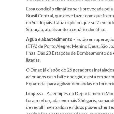
Essa condição climática será provocada pel
Brasil Central, que deve fazer com que fren
no Sul do país. Cátia explicou que será emitid
Situação, atualizando o cenário climático.
Água e abastecimento
– Estão em operação
(ETA) de Porto Alegre: Menino Deus, São Jo
Ilhas. Das 23 Estações de Bombeamento de Ág
ligadas.
O Dmae já dispõe de 26 geradores instalados
acionados caso falte energia, e está em pe
Equatorial para agilizar demandas no fornec
Limpeza
– As equipes do Departamento Mun
foram reforçadas em mais 256 garis, somando
de recolhimento dos resíduos pós-enchente.
caminhões e retroescavadeiras, que percorre