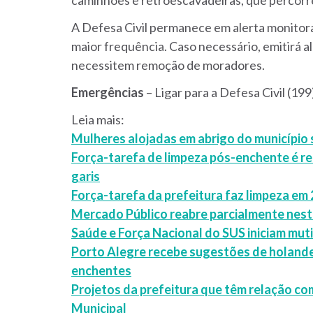
A Defesa Civil permanece em alerta monitora
maior frequência. Caso necessário, emitirá a
necessitem remoção de moradores.
Emergências
– Ligar para a Defesa Civil (19
Leia mais:
Mulheres alojadas em abrigo do municípi
Força-tarefa de limpeza pós-enchente é r
garis
Força-tarefa da prefeitura faz limpeza em 
Mercado Público reabre parcialmente nest
Saúde e Força Nacional do SUS iniciam muti
Porto Alegre recebe sugestões de holand
enchentes
Projetos da prefeitura que têm relação c
Municipal