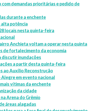
 com demandas prioritárias e pedido de
das durante a enchente
 alta potência
28 locais nesta quinta-feira
nacional
bairro Anchieta voltam a operar nesta quinta
es de fortalecimento da economia
 discutir inundações
ações a partir desta quinta-feira
os ao Auxílio Reconstrução
o Alegre em evento nacional
nimais vítimas da enchente
nização da cidade
 na Arena do Grêmio
 de áreas alagadas
estões para a fase final de desenvolvimento