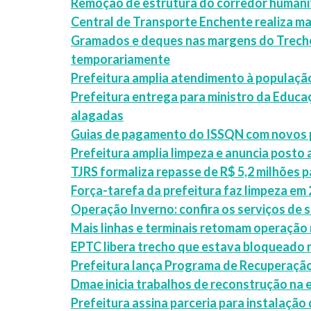
Remoção de estrutura do corredor humanit
Central de Transporte Enchente realiza ma
Gramados e deques nas margens do Trecho 
temporariamente
Prefeitura amplia atendimento à populaç
Prefeitura entrega para ministro da Educ
alagadas
Guias de pagamento do ISSQN com novos p
Prefeitura amplia limpeza e anuncia posto
TJRS formaliza repasse de R$ 5,2 milhões p
Força-tarefa da prefeitura faz limpeza em 
Operação Inverno: confira os serviços de 
Mais linhas e terminais retomam operação 
EPTC libera trecho que estava bloqueado 
Prefeitura lança Programa de Recuperaçã
Dmae inicia trabalhos de reconstrução na 
Prefeitura assina parceria para instalaçã