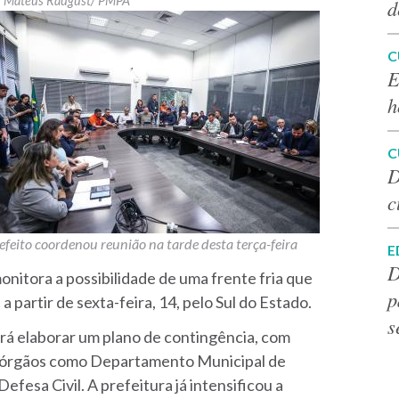
Mateus Raugust/ PMPA
d
C
E
h
C
D
c
efeito coordenou reunião na tarde desta terça-feira
E
D
nitora a possibilidade de uma frente fria que
p
 partir de sexta-feira, 14, pelo Sul do Estado.
s
irá elaborar um plano de contingência, com
r órgãos como Departamento Municipal de
fesa Civil. A prefeitura já intensificou a