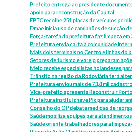
Prefeito entrega ao presidente documento
apoio para reconstrução da Capital
EPTC recolhe 251 placas de veículos perdi
Dmae inicia uso de caminhões de sucção de
Força-tarefa da prefeitura faz limpeza em 
Prefeitura envia carta à comunidade inter
Mais dois terminais no Centro e linhas do 
Setores de turismo e varejo preparam açõ
Melo recebe especialistas holandeses para
Trânsito na região da Rodoviária terá alter
Prefeitura enviou mais de 73,8 mil cadastr
Vice-prefeito apresenta Reconstruir Port
Prefeitura institui chave Pix para ajudar a
Conselho do OP debate medidas de reorga
Saúde mobiliza equipes para atendimentos
Saúde orienta trabalhadores para limpeza
Plano de Ação Climática recebe 5,8 mil sug