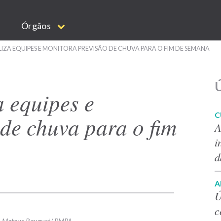
Órgãos
IZA EQUIPES E MONITORA PREVISÃO DE CHUVA PARA O FIM DE SEMANA
Ú
a equipes e
C
de chuva para o fim
A
i
d
A
Ú
c