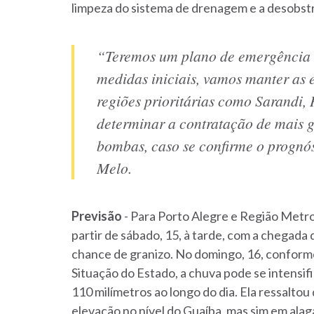
limpeza do sistema de drenagem e a desobstr
“Teremos um plano de emergência m
medidas iniciais, vamos manter as
regiões prioritárias como Sarandi, 
determinar a contratação de mais g
bombas, caso se confirme o prognós
Melo.
Previsão
- Para Porto Alegre e Região Metr
partir de sábado, 15, à tarde, com a chegad
chance de granizo. No domingo, 16, conforme
Situação do Estado, a chuva pode se intensif
110 milímetros ao longo do dia. Ela ressalto
elevação no nível do Guaíba, mas sim em ala