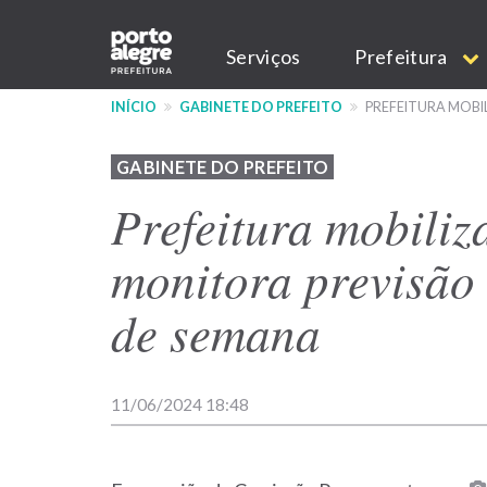
Pular
Main
para
Serviços
Prefeitura
o
navigation
conteúdo
INÍCIO
GABINETE DO PREFEITO
PREFEITURA MOBIL
principal
GABINETE DO PREFEITO
Prefeitura mobiliz
monitora previsão 
de semana
11/06/2024 18:48