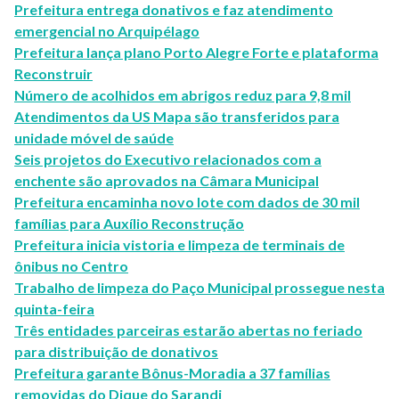
Prefeitura entrega donativos e faz atendimento
emergencial no Arquipélago
Prefeitura lança plano Porto Alegre Forte e plataforma
Reconstruir
Número de acolhidos em abrigos reduz para 9,8 mil
Atendimentos da US Mapa são transferidos para
unidade móvel de saúde
Seis projetos do Executivo relacionados com a
enchente são aprovados na Câmara Municipal
Prefeitura encaminha novo lote com dados de 30 mil
famílias para Auxílio Reconstrução
Prefeitura inicia vistoria e limpeza de terminais de
ônibus no Centro
Trabalho de limpeza do Paço Municipal prossegue nesta
quinta-feira
Três entidades parceiras estarão abertas no feriado
para distribuição de donativos
Prefeitura garante Bônus-Moradia a 37 famílias
removidas do Dique do Sarandi