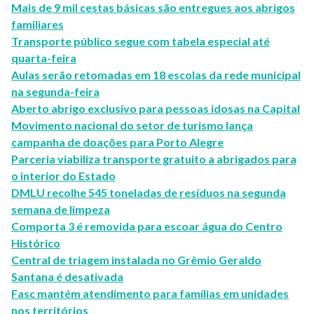
Mais de 9 mil cestas básicas são entregues aos abrigos
familiares
Transporte público segue com tabela especial até
quarta-feira
Aulas serão retomadas em 18 escolas da rede municipal
na segunda-feira
Aberto abrigo exclusivo para pessoas idosas na Capital
Movimento nacional do setor de turismo lança
campanha de doações para Porto Alegre
Parceria viabiliza transporte gratuito a abrigados para
o interior do Estado
DMLU recolhe 545 toneladas de resíduos na segunda
semana de limpeza
Comporta 3 é removida para escoar água do Centro
Histórico
Central de triagem instalada no Grêmio Geraldo
Santana é desativada
Fasc mantém atendimento para famílias em unidades
nos territórios