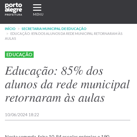
Pular
Expandir/recolher
para
navegação
MENU
o
conteúdo
INÍCIO
SECRETARIA MUNICIPAL DE EDUCAÇÃO
principal
EDUCAÇÃO: 85% DOS ALUNOS DA REDE MUNICIPAL RETORNARAM ÀS
AULAS
EDUCAÇÃO
Educação: 85% dos
alunos da rede municipal
retornaram às aulas
10/06/2024 18:22
Nesta segunda-feira 10, 84 escolas próprias e 190