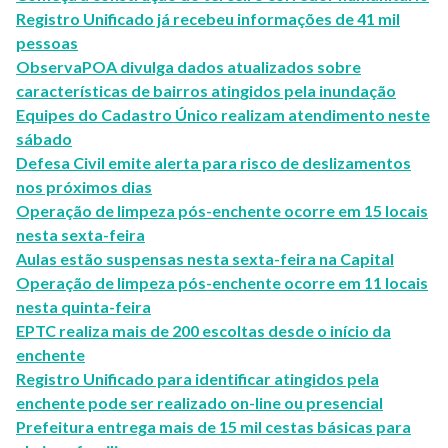
Registro Unificado já recebeu informações de 41 mil
pessoas
ObservaPOA divulga dados atualizados sobre
características de bairros atingidos pela inundação
Equipes do Cadastro Único realizam atendimento neste
sábado
Defesa Civil emite alerta para risco de deslizamentos
nos próximos dias
Operação de limpeza pós-enchente ocorre em 15 locais
nesta sexta-feira
Aulas estão suspensas nesta sexta-feira na Capital
Operação de limpeza pós-enchente ocorre em 11 locais
nesta quinta-feira
EPTC realiza mais de 200 escoltas desde o início da
enchente
Registro Unificado para identificar atingidos pela
enchente pode ser realizado on-line ou presencial
Prefeitura entrega mais de 15 mil cestas básicas para