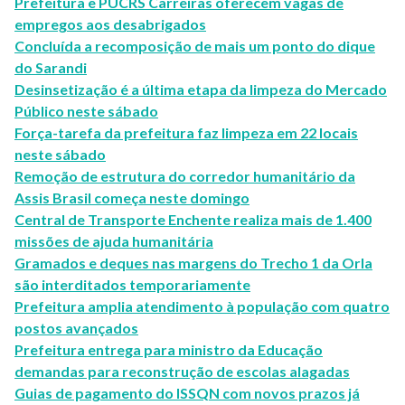
Prefeitura e PUCRS Carreiras oferecem vagas de
empregos aos desabrigados
Concluída a recomposição de mais um ponto do dique
do Sarandi
Desinsetização é a última etapa da limpeza do Mercado
Público neste sábado
Força-tarefa da prefeitura faz limpeza em 22 locais
neste sábado
Remoção de estrutura do corredor humanitário da
Assis Brasil começa neste domingo
Central de Transporte Enchente realiza mais de 1.400
missões de ajuda humanitária
Gramados e deques nas margens do Trecho 1 da Orla
são interditados temporariamente
Prefeitura amplia atendimento à população com quatro
postos avançados
Prefeitura entrega para ministro da Educação
demandas para reconstrução de escolas alagadas
Guias de pagamento do ISSQN com novos prazos já