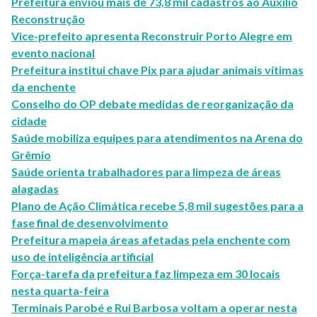
Prefeitura enviou mais de 73,8 mil cadastros ao Auxílio
Reconstrução
Vice-prefeito apresenta Reconstruir Porto Alegre em
evento nacional
Prefeitura institui chave Pix para ajudar animais vítimas
da enchente
Conselho do OP debate medidas de reorganização da
cidade
Saúde mobiliza equipes para atendimentos na Arena do
Grêmio
Saúde orienta trabalhadores para limpeza de áreas
alagadas
Plano de Ação Climática recebe 5,8 mil sugestões para a
fase final de desenvolvimento
Prefeitura mapeia áreas afetadas pela enchente com
uso de inteligência artificial
Força-tarefa da prefeitura faz limpeza em 30 locais
nesta quarta-feira
Terminais Parobé e Rui Barbosa voltam a operar nesta