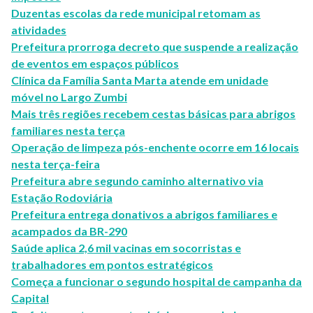
Duzentas escolas da rede municipal retomam as
atividades
Prefeitura prorroga decreto que suspende a realização
de eventos em espaços públicos
Clínica da Família Santa Marta atende em unidade
móvel no Largo Zumbi
Mais três regiões recebem cestas básicas para abrigos
familiares nesta terça
Operação de limpeza pós-enchente ocorre em 16 locais
nesta terça-feira
Prefeitura abre segundo caminho alternativo via
Estação Rodoviária
Prefeitura entrega donativos a abrigos familiares e
acampados da BR-290
Saúde aplica 2,6 mil vacinas em socorristas e
trabalhadores em pontos estratégicos
Começa a funcionar o segundo hospital de campanha da
Capital