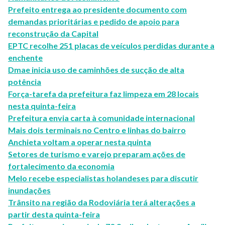
Prefeito entrega ao presidente documento com
demandas prioritárias e pedido de apoio para
reconstrução da Capital
EPTC recolhe 251 placas de veículos perdidas durante a
enchente
Dmae inicia uso de caminhões de sucção de alta
potência
Força-tarefa da prefeitura faz limpeza em 28 locais
nesta quinta-feira
Prefeitura envia carta à comunidade internacional
Mais dois terminais no Centro e linhas do bairro
Anchieta voltam a operar nesta quinta
Setores de turismo e varejo preparam ações de
fortalecimento da economia
Melo recebe especialistas holandeses para discutir
inundações
Trânsito na região da Rodoviária terá alterações a
partir desta quinta-feira