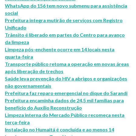
WhatsApp do 156 tem novo submenu para assistência
social
Prefeitura integra mutirão de serviços com Registro
Unificado
Trânsito é liberado em partes do Centro para avanço
da limpeza
Limpeza pós-enchente ocorre em 14 locais nesta
quarta-feira
Transporte público retoma a operação em novas áreas
após liberação de trechos
Saúde leva prevenção do HIV a abrigos e organizações
não governamentais
Prefeitura faz reparo emergencial no dique do Sarandi
Prefeitura encaminha dados de 24,5 mil famílias para
benefício do Auxílio Reconstrução
Limpeza interna do Mercado Público recomeça nesta
terça-feira
Instalação no Humaitá é concluída e ao menos 14