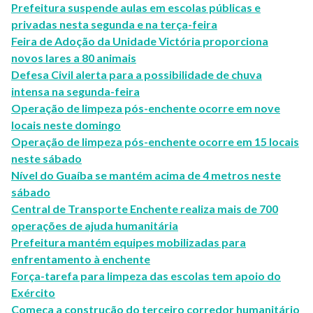
Prefeitura suspende aulas em escolas públicas e
privadas nesta segunda e na terça-feira
Feira de Adoção da Unidade Victória proporciona
novos lares a 80 animais
Defesa Civil alerta para a possibilidade de chuva
intensa na segunda-feira
Operação de limpeza pós-enchente ocorre em nove
locais neste domingo
Operação de limpeza pós-enchente ocorre em 15 locais
neste sábado
Nível do Guaíba se mantém acima de 4 metros neste
sábado
Central de Transporte Enchente realiza mais de 700
operações de ajuda humanitária
Prefeitura mantém equipes mobilizadas para
enfrentamento à enchente
Força-tarefa para limpeza das escolas tem apoio do
Exército
Começa a construção do terceiro corredor humanitário