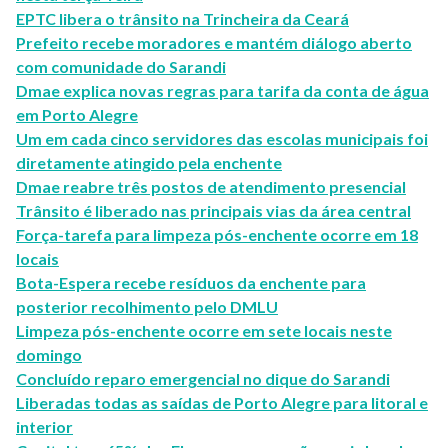
EPTC libera o trânsito na Trincheira da Ceará
Prefeito recebe moradores e mantém diálogo aberto
com comunidade do Sarandi
Dmae explica novas regras para tarifa da conta de água
em Porto Alegre
Um em cada cinco servidores das escolas municipais foi
diretamente atingido pela enchente
Dmae reabre três postos de atendimento presencial
Trânsito é liberado nas principais vias da área central
Força-tarefa para limpeza pós-enchente ocorre em 18
locais
Bota-Espera recebe resíduos da enchente para
posterior recolhimento pelo DMLU
Limpeza pós-enchente ocorre em sete locais neste
domingo
Concluído reparo emergencial no dique do Sarandi
Liberadas todas as saídas de Porto Alegre para litoral e
interior