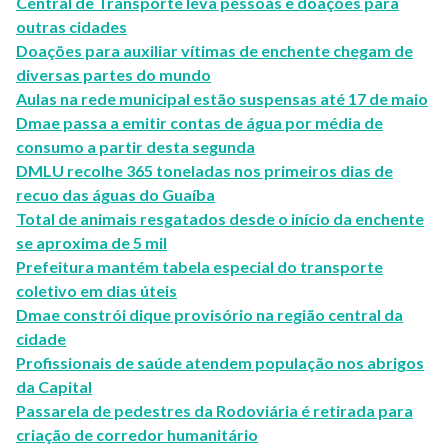
Central de Transporte leva pessoas e doações para
outras cidades
Doações para auxiliar vítimas de enchente chegam de
diversas partes do mundo
Aulas na rede municipal estão suspensas até 17 de maio
Dmae passa a emitir contas de água por média de
consumo a partir desta segunda
DMLU recolhe 365 toneladas nos primeiros dias de
recuo das águas do Guaíba
Total de animais resgatados desde o início da enchente
se aproxima de 5 mil
Prefeitura mantém tabela especial do transporte
coletivo em dias úteis
Dmae constrói dique provisório na região central da
cidade
Profissionais de saúde atendem população nos abrigos
da Capital
Passarela de pedestres da Rodoviária é retirada para
criação de corredor humanitário