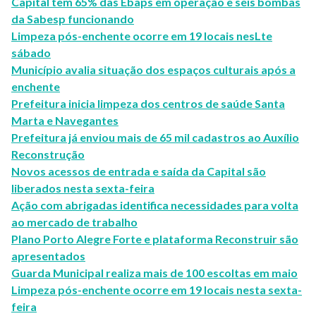
Capital tem 65% das Ebaps em operação e seis bombas
da Sabesp funcionando
Limpeza pós-enchente ocorre em 19 locais nesLte
sábado
Município avalia situação dos espaços culturais após a
enchente
Prefeitura inicia limpeza dos centros de saúde Santa
Marta e Navegantes
Prefeitura já enviou mais de 65 mil cadastros ao Auxílio
Reconstrução
Novos acessos de entrada e saída da Capital são
liberados nesta sexta-feira
Ação com abrigadas identifica necessidades para volta
ao mercado de trabalho
Plano Porto Alegre Forte e plataforma Reconstruir são
apresentados
Guarda Municipal realiza mais de 100 escoltas em maio
Limpeza pós-enchente ocorre em 19 locais nesta sexta-
feira