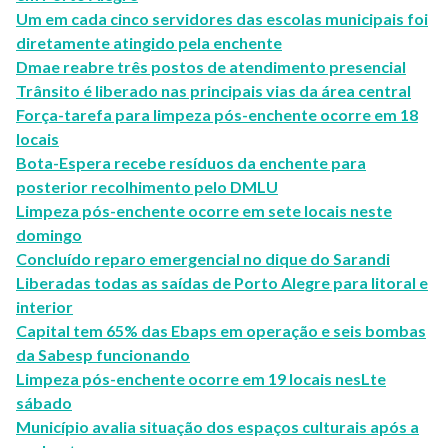
Um em cada cinco servidores das escolas municipais foi
diretamente atingido pela enchente
Dmae reabre três postos de atendimento presencial
Trânsito é liberado nas principais vias da área central
Força-tarefa para limpeza pós-enchente ocorre em 18
locais
Bota-Espera recebe resíduos da enchente para
posterior recolhimento pelo DMLU
Limpeza pós-enchente ocorre em sete locais neste
domingo
Concluído reparo emergencial no dique do Sarandi
Liberadas todas as saídas de Porto Alegre para litoral e
interior
Capital tem 65% das Ebaps em operação e seis bombas
da Sabesp funcionando
Limpeza pós-enchente ocorre em 19 locais nesLte
sábado
Município avalia situação dos espaços culturais após a