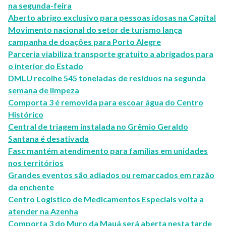
na segunda-feira
Aberto abrigo exclusivo para pessoas idosas na Capital
Movimento nacional do setor de turismo lança
campanha de doações para Porto Alegre
Parceria viabiliza transporte gratuito a abrigados para
o interior do Estado
DMLU recolhe 545 toneladas de resíduos na segunda
semana de limpeza
Comporta 3 é removida para escoar água do Centro
Histórico
Central de triagem instalada no Grêmio Geraldo
Santana é desativada
Fasc mantém atendimento para famílias em unidades
nos territórios
Grandes eventos são adiados ou remarcados em razão
da enchente
Centro Logístico de Medicamentos Especiais volta a
atender na Azenha
Comporta 3 do Muro da Mauá será aberta nesta tarde