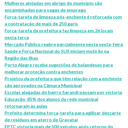
Mulheres alojadas em abrigo do município são
encaminhadas para vagas de emprego
Força-tarefa de limpeza pós-enchente é reforçada com
a contratação de mais de 250 garis
Força-tarefa da prefeitura faz limpeza em 26 locais
nesta terça
Mercado Público reabre parcialmente nesta sexta-feira
Saúde e Força Nacional do SUS iniciam mutirão na
Região das Ilhas
Porto Alegre recebe sugestões de holandeses para
melhorar proteção contra enchentes
Projetos da prefeitura que têm relação com a enchente
são aprovados na Câmara Municipal
Escolas alagadas do bairro Sarandi passam por vistoria
Educação: 85% dos alunos da rede municipal
retornaram às aulas
Prefeito determina força-tarefa para agilizar descarte
de resíduos em aterro de Gravataí
EPTC vistoria mais de 500 veículos após retorno do