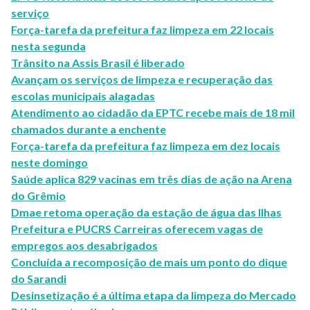
serviço
Força-tarefa da prefeitura faz limpeza em 22 locais
nesta segunda
Trânsito na Assis Brasil é liberado
Avançam os serviços de limpeza e recuperação das
escolas municipais alagadas
Atendimento ao cidadão da EPTC recebe mais de 18 mil
chamados durante a enchente
Força-tarefa da prefeitura faz limpeza em dez locais
neste domingo
Saúde aplica 829 vacinas em três dias de ação na Arena
do Grêmio
Dmae retoma operação da estação de água das Ilhas
Prefeitura e PUCRS Carreiras oferecem vagas de
empregos aos desabrigados
Concluída a recomposição de mais um ponto do dique
do Sarandi
Desinsetização é a última etapa da limpeza do Mercado