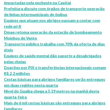
impactadas pela enchente na Capital
Prefeitura discute com órgãos de transporte operação
de linhas intermunicipais de ônibus
Equipes que atuam nos abrigos passam a contar com
rede wi-fi
Dmae retoma operação da estação de bombeamento
Moinhos de Vento
Transporte público trabalha com 70% da oferta de dias
úteis
Equipes de saúde mental dão suporte a desabrigados
pelas cheias
Doações por PIX e transferências internacionais somam
R$ 2,2 milhões
Cestas básicas para abrigos familiares serão entregues
em duas regiões nesta quarta
Nível do Guaíba chega a 5,19 metros na manhã desta
quarta-feira
Mais de 6 mil cestas básicas são entregues para abrigos
familiares