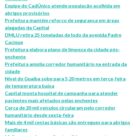
Equipe do CadÚnico atende população acolhida em
abrigos provisórios
Prefeitura mantém reforço de segurança em áreas
alagadas da Capital
DMLU retira 25 toneladas de lodo da avenida Padre
Cacique
Prefeitura elabora plano de limpeza da cidade pós-
enchente
Prefeitura amplia corredor humanitário na entrada da
cidade
Nível do Guaíba sobe para 5,20 metros em terça-feira
de temperatura baixa
Capital monta hospital de campanha para atender
pacientes mais afetados pelas enchentes
Cerca de 20 mil veículos circularam pelo corredor
humanitário desde sexta-feira
Mais de 4 mil cestas básicas são entregues para abrigos
familiares