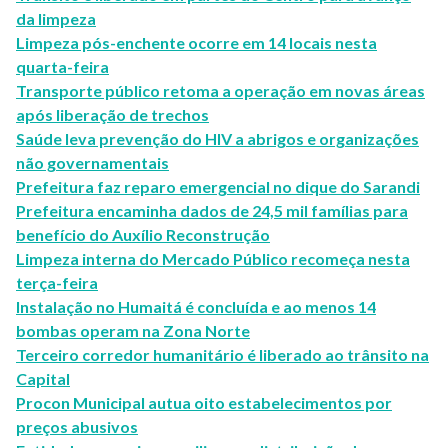
da limpeza
Limpeza pós-enchente ocorre em 14 locais nesta
quarta-feira
Transporte público retoma a operação em novas áreas
após liberação de trechos
Saúde leva prevenção do HIV a abrigos e organizações
não governamentais
Prefeitura faz reparo emergencial no dique do Sarandi
Prefeitura encaminha dados de 24,5 mil famílias para
benefício do Auxílio Reconstrução
Limpeza interna do Mercado Público recomeça nesta
terça-feira
Instalação no Humaitá é concluída e ao menos 14
bombas operam na Zona Norte
Terceiro corredor humanitário é liberado ao trânsito na
Capital
Procon Municipal autua oito estabelecimentos por
preços abusivos